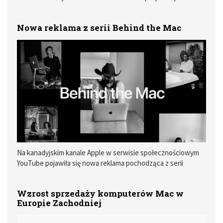
jednego z produktów firmy. Oferta zakończy się 11
października 2021 roku. Warto przypomnieć, że w zeszłym
Nowa reklama z serii Behind the Mac
roku firma zrezygnowała ze słuchawek Beats, a w ich
miejsce pojawiły się AirPodsy.
Na kanadyjskim kanale Apple w serwisie społecznościowym
YouTube pojawiła się nowa reklama pochodząca z serii
Behind the Mac.
Wzrost sprzedaży komputerów Mac w
Europie Zachodniej