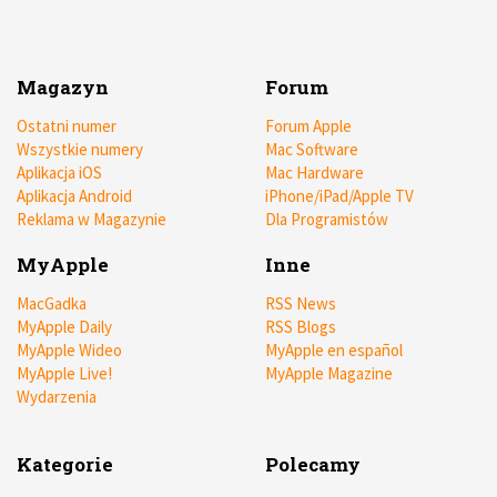
Magazyn
Forum
Ostatni numer
Forum Apple
Wszystkie numery
Mac Software
Aplikacja iOS
Mac Hardware
Aplikacja Android
iPhone/iPad/Apple TV
Reklama w Magazynie
Dla Programistów
MyApple
Inne
MacGadka
RSS News
MyApple Daily
RSS Blogs
MyApple Wideo
MyApple en español
MyApple Live!
MyApple Magazine
Wydarzenia
Kategorie
Polecamy