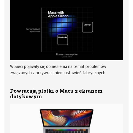
W Sieci pojawiły się doniesienia na temat problemów
związanych z przywracaniem ustawień fabrycznych
komputerów Mac wyposażonych procesor M1. Próba
odtworzenia systemu kończy się komunikatem dotyczącym
Powracają plotki o Macu z ekranem
błędu przygotowania aktualizacji.
dotykowym