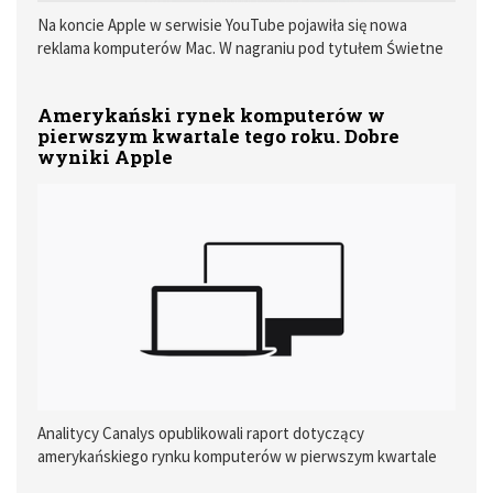
Na koncie Apple w serwisie YouTube pojawiła się nowa
reklama komputerów Mac. W nagraniu pod tytułem Świetne
pomysły zaczynają się na Macu wykorzystano głos zmarłej 1
października brytyjskiej badaczki, znanej z badań nad
Amerykański rynek komputerów w
szympansami i gorylami, dr. Jane Goodall.
pierwszym kwartale tego roku. Dobre
wyniki Apple
Analitycy Canalys opublikowali raport dotyczący
amerykańskiego rynku komputerów w pierwszym kwartale
2025 roku. Okres ten był bardzo dobry dla Apple