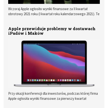
Wczoraj Apple ogłosiło wyniki finansowe za II kwartał
obrotowy 2021 roku (I kwartał roku kalendarzowego 2021). Te
są na astronomicznym poziomie. Rok do roku Apple
poprawiło łączne przychody aż o 53%!
Apple przewiduje problemy w dostawach
iPadów i Maków
Przy okazji konferencji dla inwestorów, podczas której firma
Apple ogłosiła wyniki finansowe za pierwszy kwartał
kalendarzowy 2021 roku przeprowadzono wywiad z Timem