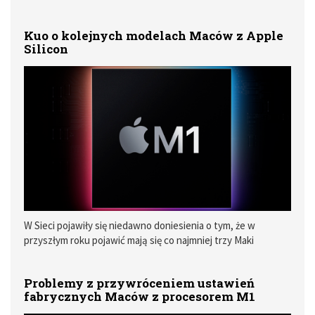
problemy związane z łącznością Bluetooth. Niektórzy
borykają się z tym, że urządzenia połączone z komputerem
Kuo o kolejnych modelach Maców z Apple
za pośrednictwem tej technologii sporadycznie rozłączają
Silicon
się, a w innych przypadkach takie połączenie nie jest w ogóle
możliwe. Dziś pojawiły doniesienia, że Apple pracuje nad
rozwiązaniem tych problemów.
W Sieci pojawiły się niedawno doniesienia o tym, że w
przyszłym roku pojawić mają się co najmniej trzy Maki
wyposażone w procesor Apple Silicon. Swoje prognozy na
ten temat przedstawił także Ming-Chi Kuo. Twierdzi on, że
Problemy z przywróceniem ustawień
kolejne modele MacBooków z takimi procesorami
fabrycznych Maców z procesorem M1
zadebiutują w drugiej połowie 2021 roku.