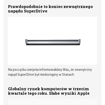
Prawdopodobnie to koniec zewnętrznego
napędu SuperDrive
Na początku sierpnia informowaliśmy Was, że zewnętrzny
napęd SuperDrive był niedostępny w Stanach
Zjednoczonych oraz Kanadzie. Jednak akcesorium to można
było kupić w innych krajach, w tym w Polsce.
Globalny rynek komputerów w trzecim
kwartale tego roku. Słabe wyniki Apple