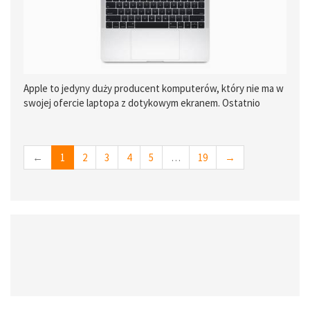
Apple to jedyny duży producent komputerów, który nie ma w
swojej ofercie laptopa z dotykowym ekranem. Ostatnio
jednak po sieci ponownie zaczęły krążyć plotki dotyczące
planów wypuszczenia na rynek takiego urządzenia.
←
1
2
3
4
5
…
19
→