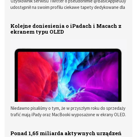
Użytkownik serwisu Twitter o pseudonimie @BasicAppleGuy
udostępnił na swoim profilu ciekawe tapety dedykowane dla
urządzeń marki Apple. Na każdej z tych tapet zobaczyć
można symbole czcionki San Francisco na różnokolorowych
Kolejne doniesienia o iPadach i Macach z
tłach.
ekranem typu OLED
Niedawno pisaliśmy o tym, że w przyszłym roku do sprzedaży
trafić mają iPady oraz MacBooki wyposażone w ekrany OLED.
Nieco poźniej pojawiły się bardziej szczegółowe informacje
na ten temat.
Ponad 1,65 miliarda aktywnych urządzeń