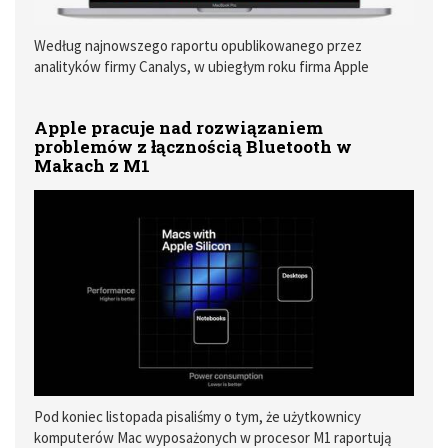
Według najnowszego raportu opublikowanego przez
analityków firmy Canalys, w ubiegłym roku firma Apple
sprzedała 22,6 miliona sztuk komputerów w 2020 roku, co
stanowi wzrost o 16% w stosunku roku poprzedniego.
Apple pracuje nad rozwiązaniem
problemów z łącznością Bluetooth w
Makach z M1
Pod koniec listopada pisaliśmy o tym, że użytkownicy
komputerów Mac wyposażonych w procesor M1 raportują