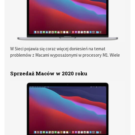
W Sieci pojawia się coraz więcej doniesień na temat
problemów z Macami wyposażonymi w procesory M1. Wiele
osób sugeruje, że podczas szybkiego przełączania
użytkownika aktywuje się wygaszacz ekranu, którego nie
Sprzedaż Maców w 2020 roku
można wyłączyć.