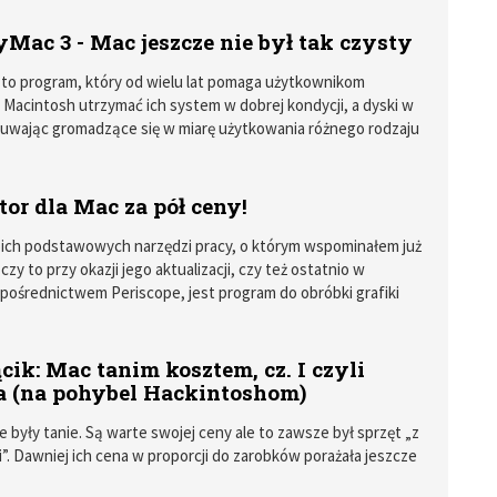
em trzymającym w dłoniach karabin i strzelamy do
o się rusza. No właśnie, okazuje się, że to co się rusza gdzieś
Mac 3 - Mac jeszcze nie był tak czysty
 ludzie, których życie zniszczył wyglądający często
konflikt zbrojny.
to program, który od wielu lat pomaga użytkownikom
acintosh utrzymać ich system w dobrej kondycji, a dyski w
suwając gromadzące się w miarę użytkowania różnego rodzaju
e. Właśnie doczekał się kolejnej, trzeciej już wersji.
or dla Mac za pół ceny!
ich podstawowych narzędzi pracy, o którym wspominałem już
czy to przy okazji jego aktualizacji, czy też ostatnio w
a pośrednictwem Periscope, jest program do obróbki grafiki
wektorowej Pixelmator.
cik: Mac tanim kosztem, cz. I czyli
a (na pohybel Hackintoshom)
e były tanie. Są warte swojej ceny ale to zawsze był sprzęt „z
i”. Dawniej ich cena w proporcji do zarobków porażała jeszcze