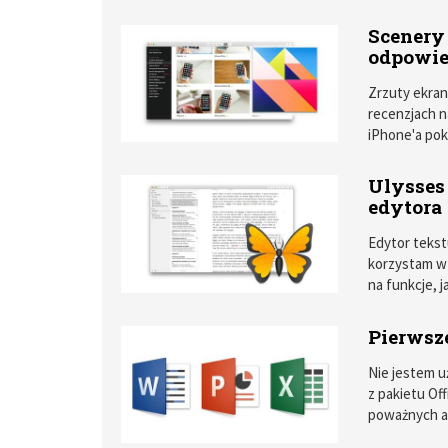
Scenery
odpowied
Zrzuty ekran
recenzjach na
iPhone'a pok
MacBooka Ai
przypadku mo
Ulysses
edytora
Edytor tekst
korzystam w
na funkcje, 
minimalistyc
pomocą znacz
Pierwsze
iPada, a ich 
wzroku.
Nie jestem u
z pakietu Of
poważnych ak
udział (pisa