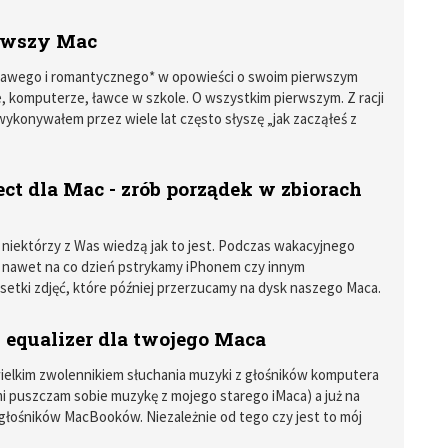
rwszy Mac
ekawego i romantycznego* w opowieści o swoim pierwszym
 komputerze, ławce w szkole. O wszystkim pierwszym. Z racji
wykonywałem przez wiele lat często słyszę „jak zacząłeś z
li jaki był mój pierwszy Mac i jak do mnie trafił.
ct dla Mac - zrób porządek w zbiorach
niektórzy z Was wiedzą jak to jest. Podczas wakacyjnego
 nawet na co dzień pstrykamy iPhonem czy innym
etki zdjęć, które później przerzucamy na dysk naszego Maca.
ieraz kilka tysięcy fotografii, z których większość to duplikaty
ład nie mogę się powstrzymać i wykonuję od kilku do kilkunastu
 equalizer dla twojego Maca
o obiektu w tym samym ujęciu). Z doświadczenia wiem, że
 nigdy nie przeglądam, bo nie chce mi się przedzierać przez
ielkim zwolennikiem słuchania muzyki z głośników komputera
i puszczam sobie muzykę z mojego starego iMaca) a już na
głośników MacBooków. Niezależnie od tego czy jest to mój
ok Air czy mój wcześniejszy MacBook Pro 13". W jednym i