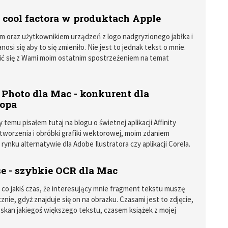
óre pojawiały się przy wydaniu kolejnych wersji systemu OS X,
acjami z tego pakietu mieli jego użytkownicy.
 cool factora w produktach Apple
 oraz użytkownikiem urządzeń z logo nadgryzionego jabłka i
anosi się aby to się zmieniło. Nie jest to jednak tekst o mnie.
ić się z Wami moim ostatnim spostrzeżeniem na temat
dukowanych przez Apple, a szczególnie tych z iOS.
 Photo dla Mac - konkurent dla
opa
y temu pisałem tutaj na blogu o świetnej aplikacji Affinity
tworzenia i obróbki grafiki wektorowej, moim zdaniem
 rynku alternatywie dla Adobe Ilustratora czy aplikacji Corela.
 wtedy o zapowiedzi kolejnych programów graficznych w
Photo. Właśnie rozpoczęły się publiczne testy beta tej aplikacji.
e - szybkie OCR dla Mac
ę co jakiś czas, że interesujący mnie fragment tekstu muszę
znie, gdyż znajduje się on na obrazku. Czasami jest to zdjęcie,
skan jakiegoś większego tekstu, czasem książek z mojej
które systematycznie "skanuję" za pomocą Scanbota dla iOS.