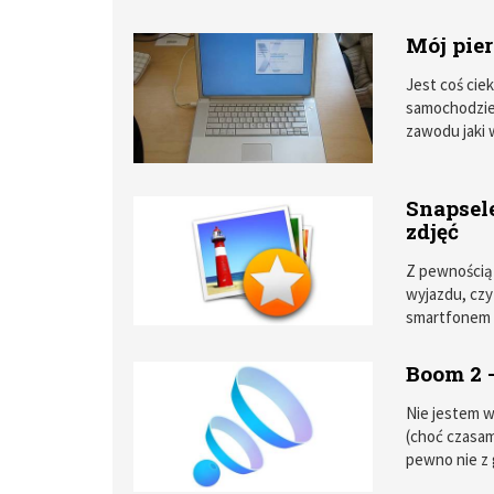
Mój pie
Jest coś ci
samochodzie,
zawodu jaki 
Makami?”. Czy
Snapsele
zdjęć
Z pewnością 
wyjazdu, czy
smartfonem s
Kilkaset, a n
(ja na przyk
Boom 2 -
zdjęć jedneg
wielu z nich
Nie jestem w
duplikaty.
(choć czasam
pewno nie z 
obecny MacBo