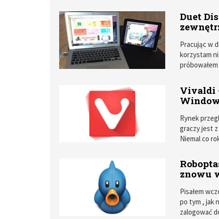
Przepisywani
Rozwiązanie
Duet Dis
program dla
zewnętr
Pracując w d
korzystam ni
próbowałem 
Do niedawna
Vivaldi
Windows
Rynek przeg
graczy jest 
Niemal co ro
niestety nik
świadomości 
Robopta
właśnie nowy
znowu w
dowodzi były
Pisałem wczo
po tym , jak
zalogować do