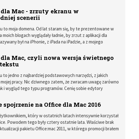
 dla Mac - zrzuty ekranu w
niej scenerii
u to moja domena. Od lat staram się, by te prezentowane w
 moich blogach wyglądały ładnie, by zrzut z aplikacji dla
azywany był na iPhonie, z iPada na iPadzie, a z mojego
r oczywiście także na tym modelu komputera. W tym ostatnim
wa oczywiście o zrzutach całego ekranu.
 dla Mac, czyli nowa wersja świetnego
 tekstu
u to jedno z najbardziej podstawowych narzędzi, z jakich
 mojej pracy. Nic dziwnego zatem, że zwracam uwagę zarówno
jak i wygląd tego typu programów. Cenię sobie edytory
zne. Ważne, by oferowały wsparcie dla formatowania za
ników Markdown, działały szybko, miały wersję dla Mac i
 spojrzenie na Office dla Mac 2016
wygląd - włącznie z krojem liter itp. - nie męczył mojego
żytkownikiem, który w ostatnich latach intensywnie korzystał
fice. Powodem tego były cztery ostatnie lata. Właściwe brak
tualizacji pakietu Office:mac 2011, w którego promocji brałem
łem nawet artykuły na stronę Office po polsku) i pewne