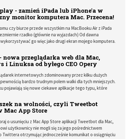
e tekstu jest i pracochłonne i niezbyt wygodne.
m problemu szybkiego rozpoznawania tekstu ze zdjęć jest
play - zamień iPada lub iPhone'a w
 Mac o nazwie Condense.
zny monitor komputera Mac. Przecena!
omu czy biurze przede wszystkim na MacBooku Air z iPada
ezmiernie rzadko (głównie na wyjazdach) Od dawna
wykorzystywać go więc jako drugi ekran mojego komputera.
 jednak z wątpliwym skutkiem.
 - nowa przeglądarka web dla Mac,
 i Linuksa od byłego CEO Opery
lądarek internetowych zdominowany przez kilku dużych
z pewnością bardzo trudnym polem walki dla tych mniejszych.
ku pojawiają się nowe ciekawe aplikacje tego typu, które
ną gdzieś w mrokach dziejów nie mogąc przebić się do
większej grupy użytkowników. Na tym rynku pojawił się
szek na wolności, czyli Tweetbot
 gracz - przeglądarka Vivaldi stworzona przez zespół, którym
 Mac App Store
 prezes Opery, Jon von Tetzchner.
raj o usunięciu z Mac App Store aplikacji Tweetbot dla Mac,
 nowi użytkownicy nie mogli się za jego pośrednictwem
 Twittera otrzymując jednocześnie komunikat o osiągnięciu