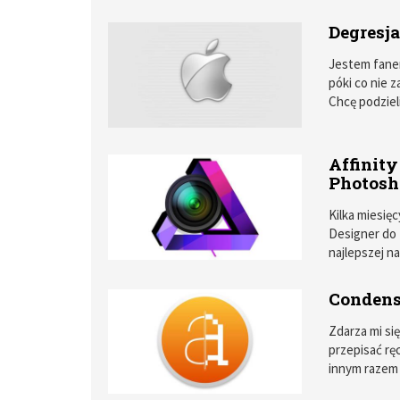
problemy, kt
jakie z aplik
Degresja
Jestem fanem
póki co nie z
Chcę podziel
urządzeń pro
Affinity
Photosh
Kilka miesięc
Designer do 
najlepszej na
Wspominałem
tym Affinity 
Condens
Zdarza mi si
przepisać ręc
innym razem 
biblioteki, 