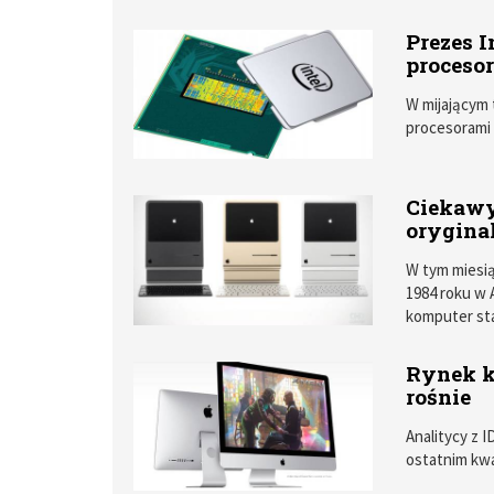
przez tę apli
Prezes I
proces
W mijającym
procesorami 
Ciekawy
oryginal
W tym miesi
1984 roku w 
komputer sta
dzisiejsze, 
wybijają się 
Rynek k
równych.
rośnie
Analitycy z 
ostatnim kwa