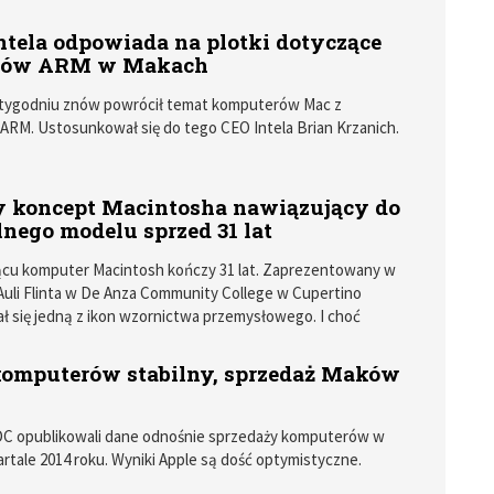
kację limitu użytkowników.
ntela odpowiada na plotki dotyczące
orów ARM w Makach
 tygodniu znów powrócił temat komputerów Mac z
ARM. Ustosunkował się do tego CEO Intela Brian Krzanich.
 koncept Macintosha nawiązujący do
nego modelu sprzed 31 lat
ącu komputer Macintosh kończy 31 lat. Zaprezentowany w
Auli Flinta w De Anza Community College w Cupertino
ł się jedną z ikon wzornictwa przemysłowego. I choć
projektowane przez Jonathana Ive'a komputery również
na tle konkurencji, to jednak klasyczny Macintosh nie ma sobie
omputerów stabilny, sprzedaż Maków
IDC opublikowali dane odnośnie sprzedaży komputerów w
rtale 2014 roku. Wyniki Apple są dość optymistyczne.