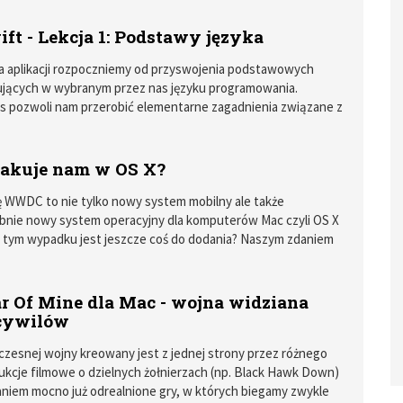
ft - Lekcja 1: Podstawy języka
a aplikacji rozpoczniemy od przyswojenia podstawowych
ujących w wybranym przez nas języku programowania.
s pozwoli nam przerobić elementarne zagadnienia związane z
em w języku Swift. Na koniec lekcji spróbujemy wykorzystać
zę w praktyce i stworzymy prostą aplikację na iOS.
rakuje nam w OS X?
ię WWDC to nie tylko nowy system mobilny ale także
nie nowy system operacyjny dla komputerów Mac czyli OS X
 w tym wypadku jest jeszcze coś do dodania? Naszym zdaniem
r Of Mine dla Mac - wojna widziana
cywilów
zesnej wojny kreowany jest z jednej strony przez różnego
ukcje filmowe o dzielnych żołnierzach (np. Black Hawk Down)
niem mocno już odrealnione gry, w których biegamy zwykle