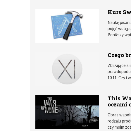
Kurs Swi
Naukę pisani
pojęć wstęp
Poniższy wpi
programowani
zdobytą wied
Czego b
Zbliżające s
prawdopodob
10.11. Czy i
tak.
This Wa
oczami 
Obraz współc
rodzaju prod
czy moim zda