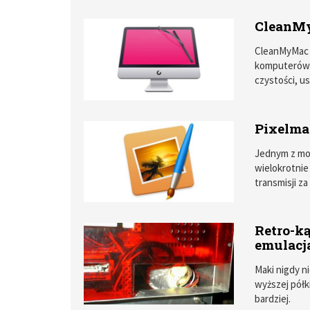
jakimś heros
wszystkiego c
CleanMy
w ruinach to
widowiskowo 
CleanMyMac 
komputerów M
czystości, u
śmieciowe dan
Pixelmat
Jednym z mo
wielokrotnie 
transmisji z
rastrowej i 
Retro-ką
emulacj
Maki nigdy ni
wyższej półk
bardziej.