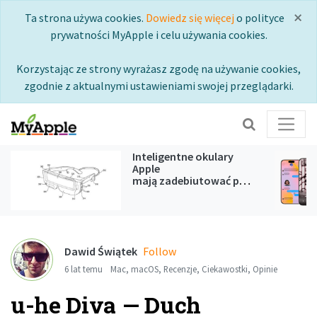
×
Ta strona używa cookies.
Dowiedz się więcej
o polityce
prywatności MyApple i celu używania cookies.
Korzystając ze strony wyrażasz zgodę na używanie cookies,
zgodnie z aktualnymi ustawieniami swojej przeglądarki.
Inteligentne okulary
Apple
mają zadebiutować podczas
WWDC 2027
Dawid Świątek
Follow
6 lat temu
Mac
,
macOS
,
Recenzje
,
Ciekawostki
,
Opinie
u-he Diva — Duch