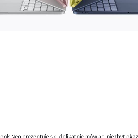
ok Neo prezentuje się, delikatnie mówiąc, niezbyt okaz