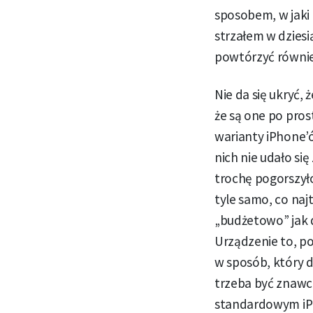
sposobem, w jaki 
strzałem w dziesi
powtórzyć również
Nie da się ukryć,
że są one po pros
warianty iPhone’ó
nich nie udało s
trochę pogorszyło
tyle samo, co najt
„budżetowo” jak 
Urządzenie to, p
w sposób, który d
trzeba być znawcą
standardowym iPho