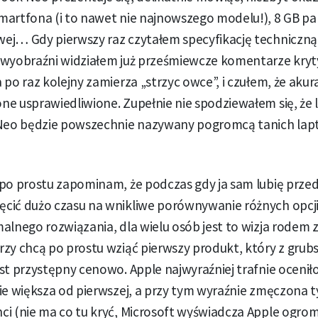
martfona (i to nawet nie najnowszego modelu!), 8 GB pa
ej… Gdy pierwszy raz czytałem specyfikację technicz
 wyobraźni widziałem już prześmiewcze komentarze kry
 po raz kolejny zamierza „strzyc owce”, i czułem, że aku
ne usprawiedliwione. Zupełnie nie spodziewałem się, że
 Neo będzie powszechnie nazywany pogromcą tanich la
 po prostu zapominam, że podczas gdy ja sam lubię prz
cić dużo czasu na wnikliwe porównywanie różnych opcji
alnego rozwiązania, dla wielu osób jest to wizja rodem 
zy chcą po prostu wziąć pierwszy produkt, który z grub
st przystępny cenowo. Apple najwyraźniej trafnie oceniło
ie większa od pierwszej, a przy tym wyraźnie zmęczona ty
ci (nie ma co tu kryć, Microsoft wyświadcza Apple ogro