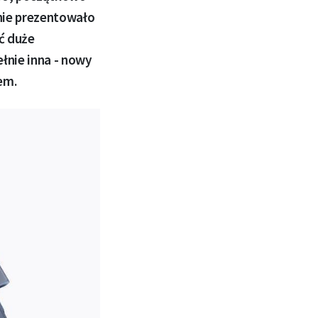
nie prezentowało
ć duże
łnie inna - nowy
em.