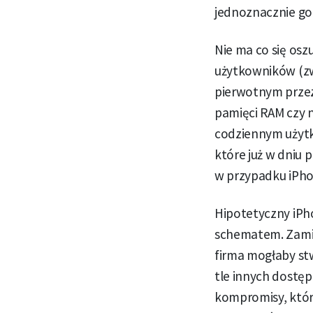
jednoznacznie go
Nie ma co się osz
użytkowników (zw
pierwotnym przez
pamięci RAM czy n
codziennym użytk
które już w dniu 
w przypadku iPhone
Hipotetyczny iPh
schematem. Zamia
firma mogłaby st
tle innych dostęp
kompromisy, któr