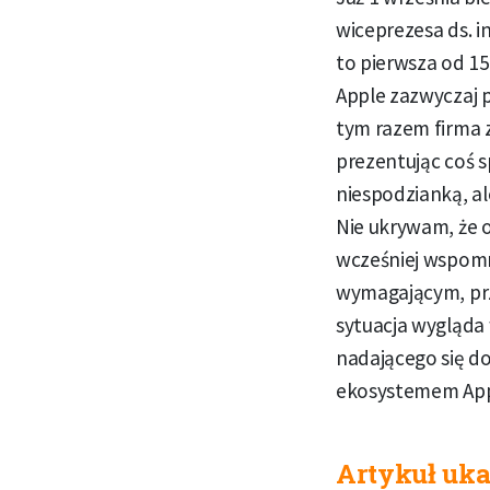
wiceprezesa ds. i
to pierwsza od 15
Apple zazwyczaj p
tym razem firma z
prezentując coś s
niespodzianką, a
Nie ukrywam, że o
wcześniej wspom
wymagającym, prz
sytuacja wygląda 
nadającego się d
ekosystemem Appl
Artykuł uka