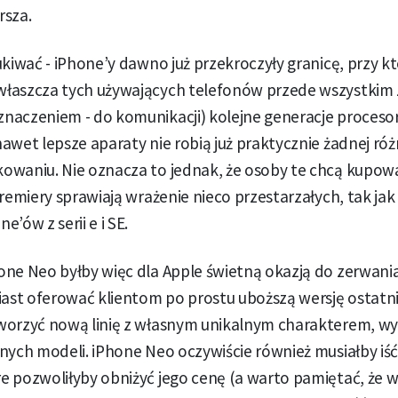
rsza.
ukiwać - iPhone’y dawno już przekroczyły granicę, przy kt
łaszcza tych używających telefonów przede wszystkim 
naczeniem - do komunikacji) kolejne generacje procesor
awet lepsze aparaty nie robią już praktycznie żadnej róż
owaniu. Nie oznacza to jednak, że osoby te chcą kupow
premiery sprawiają wrażenie nieco przestarzałych, tak jak
’ów z serii e i SE.
one Neo byłby więc dla Apple świetną okazją do zerwani
st oferować klientom po prostu uboższą wersję ostatni
worzyć nową linię z własnym unikalnym charakterem, wy
nych modeli. iPhone Neo oczywiście również musiałby iś
e pozwoliłyby obniżyć jego cenę (a warto pamiętać, że 