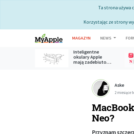
Ta strona używa 
Korzystając ze strony wy
MAGAZYN
NEWS
FOR
Inteligentne
okulary Apple
mają zadebiutować podczas
WWDC 2027
Aske
2 miesiące 
MacBook N
Neo?
Przyznam szczerz