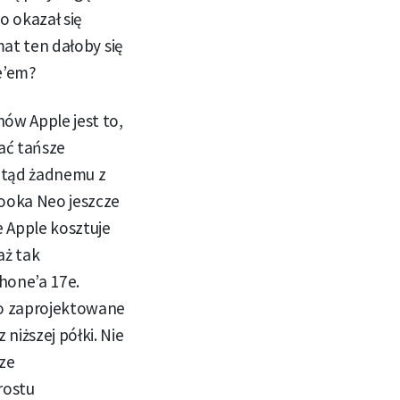
o okazał się
mat ten dałoby się
e’em?
ów Apple jest to,
ać tańsze
dotąd żadnemu z
Booka Neo jeszcze
e Apple kosztuje
aż tak
hone’a 17e.
ło zaprojektowane
iższej półki. Nie
ze
rostu