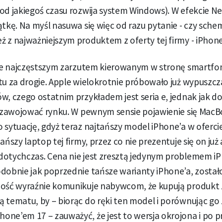
od jakiegoś czasu rozwija system Windows). W efekcie Ne
ątkę. Na myśl nasuwa się więc od razu pytanie - czy sche
 z najważniejszym produktem z oferty tej firmy - iPhon
 że najczęstszym zarzutem kierowanym w stronę smartfon
tu za drogie. Apple wielokrotnie próbowało już wypuszcz
w, czego ostatnim przykładem jest seria e, jednak jak 
ię zawojować rynku. W pewnym sensie pojawienie się Mac
 sytuację, gdyż teraz najtańszy model iPhone’a w oferci
ańszy laptop tej firmy, przez co nie prezentuje się on już 
dotychczas. Cena nie jest zresztą jedynym problemem iP
odobnie jak poprzednie tańsze warianty iPhone’a, zosta
ość wyraźnie komunikuje nabywcom, że kupują produkt z n
 tematu, by – biorąc do ręki ten model i porównując go 
ne’em 17 – zauważyć, że jest to wersja okrojona i po p