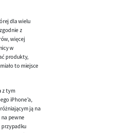
órej dla wielu
zgodnie z
ów, więcej
nicy w
ać produkty,
 miało to miejsce
a z tym
ego iPhone’a,
różniającym ją na
ć na pewne
w przypadku