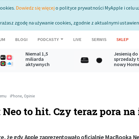
cookies.
Dowiedz się więcej
o polityce prywatności MyApple i celu u
rażasz zgodę na używanie cookies, zgodnie z aktualnymi ustawien
UM
BLOGI
PODCASTY
LIVE
SERWIS
SKLEP
Niemal 1,5
Jesienią do
miliarda
sprzedaży t
aktywnych
nowy Hom
subskrypcji usług
Mini oraz A
Apple
TV
temu
iPhone
,
Opinie
eo to hit. Czy teraz pora na
e, że gdy Apple zaprezentowało oficjalnie MacBooka 