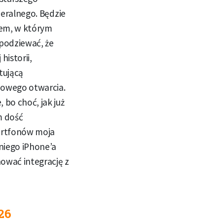
neralnego. Będzie
cem, w którym
spodziewać, że
historii,
tującą
nowego otwarcia.
 bo choć, jak już
m dość
artfonów moja
aniego iPhone’a
ować integrację z
26