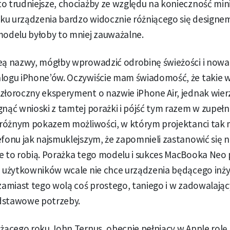
o trudniejsze, chociażby ze względu na konieczność mini
ku urządzenia bardzo widocznie różniącego się designe
delu byłoby to mniej zauważalne.
deą nazwy, mógłby wprowadzić odrobinę świeżości i nowa
alogu iPhone’ów. Oczywiście mam świadomość, że takie w
złoroczny eksperyment o nazwie iPhone Air, jednak wierz
gnąć wnioski z tamtej porażki i pójść tym razem w zupeł
 próżnym pokazem możliwości, w którym projektanci tak m
efonu jak najsmuklejszym, że zapomnieli zastanowić się n
ie to robią. Porażka tego modelu i sukces MacBooka Neo
lu użytkowników wcale nie chce urządzenia będącego inż
 zamiast tego wolą coś prostego, taniego i w zadowalają
dstawowe potrzeby.
eżącego roku John Ternus, obecnie pełniący w Apple rolę