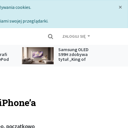
×
żywania cookies.
iami swojej przeglądarki.
ZALOGUJ SIĘ
Samsung OLED
rafi
S99H zdobywa
ePod
tytuł „King of
pple
OLED TV” 2026
 iPhone’a
Neo, początkowo