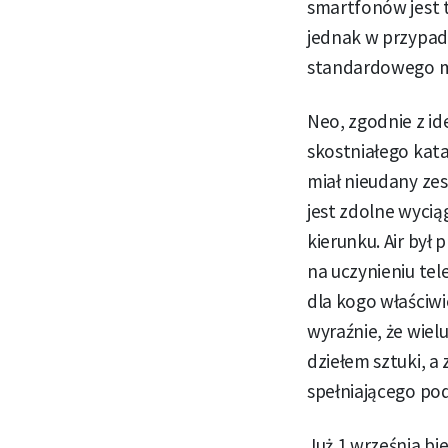
smartfonów jest t
jednak w przypad
standardowego mo
Neo, zgodnie z i
skostniałego kat
miał nieudany zes
jest zdolne wycią
kierunku. Air był
na uczynieniu tel
dla kogo właściw
wyraźnie, że wie
dziełem sztuki, a
spełniającego po
Już 1 września bi