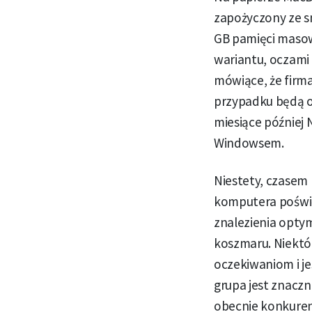
zapożyczony ze s
GB pamięci masow
wariantu, oczami
mówiące, że firma
przypadku będą o
miesiące później
Windowsem.
Niestety, czasem
komputera poświę
znalezienia optym
koszmaru. Niektór
oczekiwaniom i je
grupa jest znaczn
obecnie konkuren