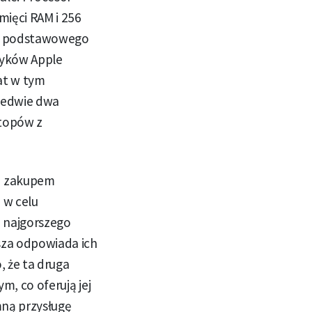
mięci RAM i 256
ną podstawowego
tyków Apple
rat w tym
 ledwie dwa
ptopów z
ed zakupem
 w celu
z najgorszego
sza odpowiada ich
, że ta druga
m, co oferują jej
mną przysługę