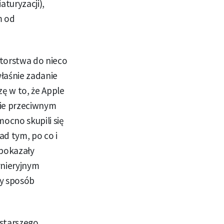
aturyzacji),
m od
torstwa do nieco
łaśnie zadanie
ę w to, że Apple
nie przeciwnym
ocno skupili się
ad tym, po co i
 pokazały
ynieryjnym
cy sposób
 starszego