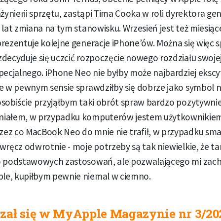
nżynierii sprzętu, zastąpi Tima Cooka w roli dyrektora ge
 lat zmiana na tym stanowisku. Wrzesień jest też miesią
rezentuje kolejne generacje iPhone’ów. Można się więc 
decyduje się uczcić rozpoczęcie nowego rozdziału swojej 
pecjalnego. iPhone Neo nie byłby może najbardziej ekscy
le w pewnym sensie sprawdziłby się dobrze jako symbol 
sobiście przyjąłbym taki obrót spraw bardzo pozytywnie,
niałem, w przypadku komputerów jestem użytkownikie
ez co MacBook Neo do mnie nie trafił, w przypadku sm
wręcz odwrotnie - moje potrzeby są tak niewielkie, że t
o podstawowych zastosowań, ale pozwalającego mi zach
e, kupiłbym pewnie niemal w ciemno.
zał się w MyApple Magazynie nr 3/20