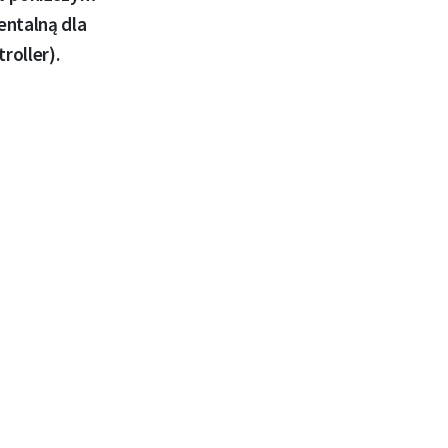
ntalną dla
roller).