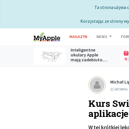
Ta strona używa 
Korzystając ze strony wy
MAGAZYN
NEWS
FOR
Inteligentne
okulary Apple
mają zadebiutować podczas
WWDC 2027
Michał Li
11 lat temu
Kurs Swi
aplikacje
W tej krótkiej le