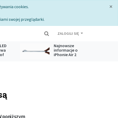
×
żywania cookies.
iami swojej przeglądarki.
ZALOGUJ SIĘ
LED
Najnowsze
ywa
informacje o
 of
iPhonie Air 2
026
generacji
są
 W poniższym