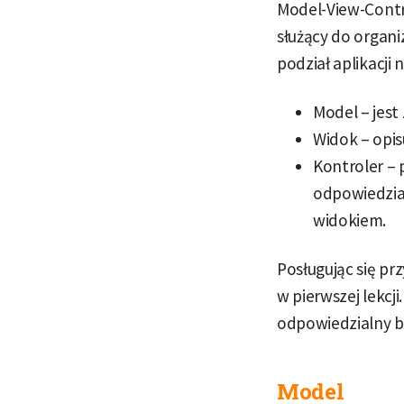
Model-View-Contro
służący do organi
podział aplikacji 
Model – jes
Widok – opis
Kontroler – 
odpowiedzial
widokiem.
Posługując się pr
w pierwszej lekcj
odpowiedzialny bę
Model