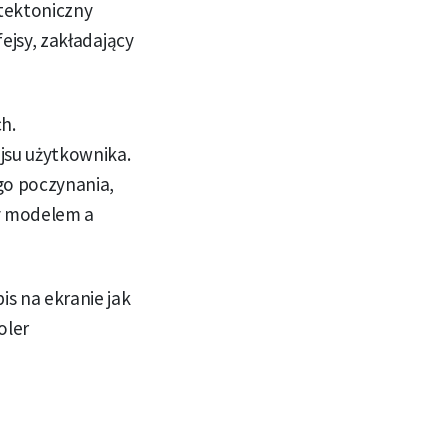
itektoniczny
fejsy, zakładający
h.
jsu użytkownika.
go poczynania,
zy modelem a
is na ekranie jak
oler