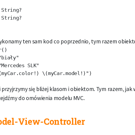
String?

String?

konamy ten sam kod co poprzednio, tym razem obiekt
()

biały"

Mercedes SLK"

i przyjrzymy się bliżej klasom i obiektom. Tym razem, jak 
ejdźmy do omówienia modelu MVC.
odel-View-Controller