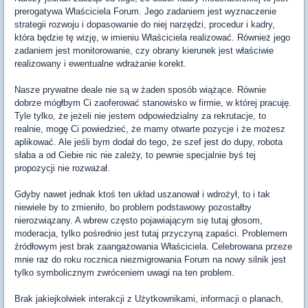
prerogatywa Właściciela Forum. Jego zadaniem jest wyznaczenie
strategii rozwoju i dopasowanie do niej narzędzi, procedur i kadry,
która będzie tę wizję, w imieniu Właściciela realizować. Również jego
zadaniem jest monitorowanie, czy obrany kierunek jest właściwie
realizowany i ewentualne wdrażanie korekt.
Nasze prywatne deale nie są w żaden sposób wiążące. Równie
dobrze mógłbym Ci zaoferować stanowisko w firmie, w której pracuję.
Tyle tylko, że jeżeli nie jestem odpowiedzialny za rekrutacje, to
realnie, mogę Ci powiedzieć, że mamy otwarte pozycje i że możesz
aplikować. Ale jeśli bym dodał do tego, że szef jest do dupy, robota
słaba a od Ciebie nic nie zależy, to pewnie specjalnie byś tej
propozycji nie rozważał.
Gdyby nawet jednak ktoś ten układ uszanował i wdrożył, to i tak
niewiele by to zmieniło, bo problem podstawowy pozostałby
nierozwiązany. A wbrew często pojawiającym się tutaj głosom,
moderacja, tylko pośrednio jest tutaj przyczyną zapaści. Problemem
źródłowym jest brak zaangażowania Właściciela. Celebrowana przeze
mnie raz do roku rocznica niezmigrowania Forum na nowy silnik jest
tylko symbolicznym zwróceniem uwagi na ten problem.
Brak jakiejkolwiek interakcji z Użytkownikami, informacji o planach,