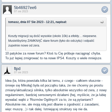
5b46927ee6
07 sie 2023
tomasz, dnia 07 Sie 2023 - 12:21, napisał:
Koszty migracji są dość wysokie (około 10k) a efekty… niepewne.
Musielibyśmy ZAMKNĄĆ stare forum (tyko do odczytu) i odpalić
zupełnie nowe od zera.
10 patyków za nowe forum? Ktoś tu Cię próbuje naciągnąć chyba.
To już lepiej zmigrować to na nowe IPS4. Koszty o wiele mniejsze.
ftpd
07 sie 2023
Idea (ta, która powstała kilka lat temu, z czego - całkiem słusznie -
śmieje się Mikołaj) była od początku taka, że nie chcemy po prostu
zmiany/aktualizacji silnika, tylko absolutnie wszystko od zera, z nowy
regulaminem, bardziej sensownymi działami (hej, myślicie, że ja lubię
wywalać wątki z 'Rozmów Ogólnych' za to, że są pytaniami?
Absolutnie nie, ale moją rolą jest dbanie o zgodność z zasadami,
więc muszę...) i tak dalej. Istniejącej struktury się nie da.