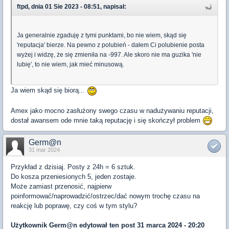
ftpd, dnia 01 Sie 2023 - 08:51, napisał:
Ja generalnie zgaduję z tymi punktami, bo nie wiem, skąd się
'reputacja' bierze. Na pewno z polubień - dałem Ci polubienie posta
wyżej i widzę, że się zmieniła na -997. Ale skoro nie ma guzika 'nie
lubię', to nie wiem, jak mieć minusową.
Ja wiem skąd się biorą...
Amex jako mocno zasłużony swego czasu w nadużywaniu reputacji,
dostał awansem ode mnie taką reputację i się skończył problem
Germ@n
31 mar 2024
Przykład z dzisiaj. Posty z 24h = 6 sztuk.
Do kosza przeniesionych 5, jeden zostaje.
Może zamiast przenosić, najpierw
poinformować/naprowadzić/ostrzec/dać nowym trochę czasu na
reakcję lub poprawę, czy coś w tym stylu?
Użytkownik
Germ@n
edytował ten post 31 marca 2024 - 20:20