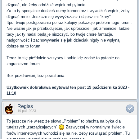
dźgnąć, ale żeby odróżnić wątek od pytania.
Za to ty specjalnie dodałeś durny komentarz i wywaliłeś wątek, żeby
dźgnąć mnie. Jeszcze się wywyższasz i dajesz mi "kary".
ftpd, twoje postępowanie po raz kolejny pokazuje problem tego forum.
Nie ważne jak je przebudujecie, jak uprościcie i jak zmienicie, ludzie
tacy jak ty nadal będą je niszczyć, bo twoje chore fantazje,
nadgorliwość i zachowywanie się jak dzieciak nigdy nie wpłyną
dobrze na to forum.
Teraz to się pie*dolcie wszyscy i sobie idę zadać to pytanie na
zagraniczne forum.
Bez pozdrowień, bez poważania.
Użytkownik
dobrakawa
edytował ten post 19 października 2023 -
11:10
Regiss
19 paź 2023
To jeszcze nie wiesz że słowo „Problem” to płachta na byka dla
tutejszych „zarządzających”
Zazwyczaj w normalnym świecie
forów internetowych wchodzi się na nie, żeby rozwiązać problem. Tu