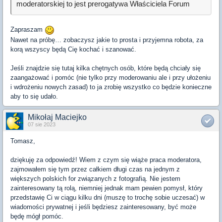
moderatorskiej to jest prerogatywa Właściciela Forum
Zapraszam
Nawet na próbę… zobaczysz jakie to prosta i przyjemna robota, za
korą wszyscy będą Cię kochać i szanować.
Jeśli znajdzie się tutaj kilka chętnych osób, które będą chciały się
zaangażować i pomóc (nie tylko przy moderowaniu ale i przy ułożeniu
i wdrożeniu nowych zasad) to ja zrobię wszystko co będzie konieczne
aby to się udało.
Mikołaj Maciejko
07 sie 2023
Tomasz,
dziękuję za odpowiedź! Wiem z czym się wiąże praca moderatora,
zajmowałem się tym przez całkiem długi czas na jednym z
większych polskich for związanych z fotografią. Nie jestem
zainteresowany tą rolą, niemniej jednak mam pewien pomysł, który
przedstawię Ci w ciągu kilku dni (muszę to trochę sobie uczesać) w
wiadomości prywatnej i jeśli będziesz zainteresowany, być może
będę mógł pomóc.