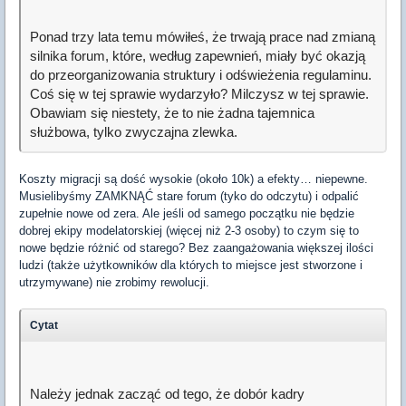
Ponad trzy lata temu mówiłeś, że trwają prace nad zmianą
silnika forum, które, według zapewnień, miały być okazją
do przeorganizowania struktury i odświeżenia regulaminu.
Coś się w tej sprawie wydarzyło? Milczysz w tej sprawie.
Obawiam się niestety, że to nie żadna tajemnica
służbowa, tylko zwyczajna zlewka.
Koszty migracji są dość wysokie (około 10k) a efekty… niepewne.
Musielibyśmy ZAMKNĄĆ stare forum (tyko do odczytu) i odpalić
zupełnie nowe od zera. Ale jeśli od samego początku nie będzie
dobrej ekipy modelatorskiej (więcej niż 2-3 osoby) to czym się to
nowe będzie różnić od starego? Bez zaangażowania większej ilości
ludzi (także użytkowników dla których to miejsce jest stworzone i
utrzymywane) nie zrobimy rewolucji.
Cytat
Należy jednak zacząć od tego, że dobór kadry