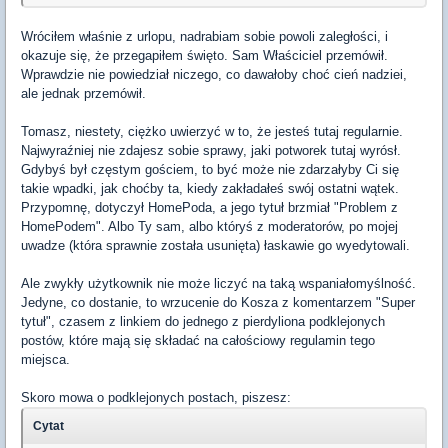
Wróciłem właśnie z urlopu, nadrabiam sobie powoli zaległości, i
okazuje się, że przegapiłem święto. Sam Właściciel przemówił.
Wprawdzie nie powiedział niczego, co dawałoby choć cień nadziei,
ale jednak przemówił.
Tomasz, niestety, ciężko uwierzyć w to, że jesteś tutaj regularnie.
Najwyraźniej nie zdajesz sobie sprawy, jaki potworek tutaj wyrósł.
Gdybyś był częstym gościem, to być może nie zdarzałyby Ci się
takie wpadki, jak choćby ta, kiedy zakładałeś swój ostatni wątek.
Przypomnę, dotyczył HomePoda, a jego tytuł brzmiał "Problem z
HomePodem". Albo Ty sam, albo któryś z moderatorów, po mojej
uwadze (która sprawnie została usunięta) łaskawie go wyedytowali.
Ale zwykły użytkownik nie może liczyć na taką wspaniałomyślność.
Jedyne, co dostanie, to wrzucenie do Kosza z komentarzem "Super
tytuł", czasem z linkiem do jednego z pierdyliona podklejonych
postów, które mają się składać na całościowy regulamin tego
miejsca.
Skoro mowa o podklejonych postach, piszesz:
Cytat