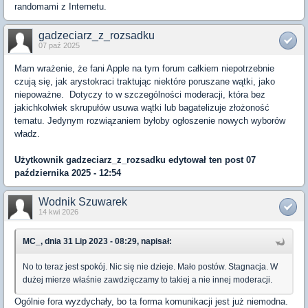
randomami z Internetu.
gadzeciarz_z_rozsadku
07 paź 2025
Mam wrażenie, że fani Apple na tym forum całkiem niepotrzebnie
czują się, jak arystokraci traktując niektóre poruszane wątki, jako
niepoważne. Dotyczy to w szczególności moderacji, która bez
jakichkolwiek skrupułów usuwa wątki lub bagatelizuje złożoność
tematu. Jedynym rozwiązaniem byłoby ogłoszenie nowych wyborów
władz.
Użytkownik
gadzeciarz_z_rozsadku
edytował ten post 07
października 2025 - 12:54
Wodnik Szuwarek
14 kwi 2026
MC_, dnia 31 Lip 2023 - 08:29, napisał:
No to teraz jest spokój. Nic się nie dzieje. Mało postów. Stagnacja. W
dużej mierze właśnie zawdzięczamy to takiej a nie innej moderacji.
Ogólnie fora wyzdychały, bo ta forma komunikacji jest już niemodna.