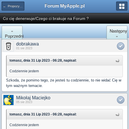
Forum MyApple.pl
← Propozycje zmian, poprawki i nowe funkcje
Co cię denerwuje/Czego ci brakuje na Forum ?
«
Następny
Poprzedni
»
dobrakawa
01 sie 2023
tomasz, dnia 31 Lip 2023 - 06:28, napisał:
Codziennie jestem
Szkoda, że pomimo tego, że jesteś tu codziennie, to nie widać Cię w
tym ważnym temacie.
Mikołaj Maciejko
05 sie 2023
tomasz, dnia 31 Lip 2023 - 06:28, napisał:
Codziennie jestem