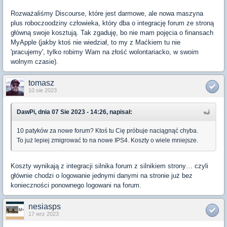
Rozważaliśmy Discourse, które jest darmowe, ale nowa maszyna
plus roboczoodziny człowieka, który dba o integrację forum ze stroną
główną swoje kosztują. Tak zgaduję, bo nie mam pojęcia o finansach
MyApple (jakby ktoś nie wiedział, to my z Maćkiem tu nie
'pracujemy', tylko robimy Wam na złość wolontariacko, w swoim
wolnym czasie).
tomasz
10 sie 2023
DawPi, dnia 07 Sie 2023 - 14:26, napisał:
10 patyków za nowe forum? Ktoś tu Cię próbuje naciągnąć chyba.
To już lepiej zmigrować to na nowe IPS4. Koszty o wiele mniejsze.
Koszty wynikają z integracji silnika forum z silnikiem strony… czyli
głównie chodzi o logowanie jednymi danymi na stronie już bez
konieczności ponownego logowani na forum.
nesiasps
17 wrz 2023