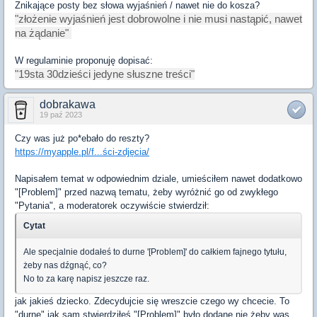
Znikające posty bez słowa wyjaśnień / nawet nie do kosza?
"złożenie wyjaśnień jest dobrowolne i nie musi nastąpić, nawet
na żądanie"
W regulaminie proponuję dopisać:
"19sta 30dzieści jedyne słuszne treści"
dobrakawa
19 paź 2023
Czy was już po*ebało do reszty?
https://myapple.pl/f...ści-zdjęcia/
Napisałem temat w odpowiednim dziale, umieściłem nawet dodatkowo
"[Problem]" przed nazwą tematu, żeby wyróżnić go od zwykłego
"Pytania", a moderatorek oczywiście stwierdził:
Cytat
Ale specjalnie dodałeś to durne '[Problem]' do całkiem fajnego tytułu,
żeby nas dźgnąć, co?
No to za karę napisz jeszcze raz.
jak jakieś dziecko. Zdecydujcie się wreszcie czego wy chcecie. To
"durne" jak sam stwierdziłeś "[Problem]" było dodane nie żeby was