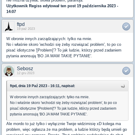
nie można używać słowa problem, paranoja.
Użytkownik
Regiss
edytował ten post 19 października 2023 -
14:07
ftpd
19 paź 2023
W obronie innych zarządzających: tylko na mnie.
No i właśnie skoro 'wchodzi się żeby rozwiązać problem', to po co
pisać idiotyczne '[Problem]'? To jak ludzie, którzy przed zadaniem
pytania anonsują 'BO JA MAM TAKIE PYTANIE'.
Sebosz
12 gru 2023
ftpd, dnia 19 Paź 2023 - 16:11, napisał:
W obronie innych zarządzających: tylko na mnie.
No i właśnie skoro 'wchodzi się żeby rozwiązać problem', to po co
pisać idiotyczne '[Problem]'? To jak ludzie, którzy przed zadaniem
pytania anonsują 'BO JA MAM TAKIE PYTANIE'.
Ale mordo to już tylko i wyłącznie Twoje widzimisię xD kolega ma
problem, więc ogłasza że ma problem, a ludzie którzy będą umieli go