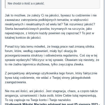
Nie chodzi o ilość a o jakość.
Jak to możliwe, że zależy Ci na jakości, bywasz tu codziennie i nie
zauważasz zatrzęsienia podklejonych tematów, w większości
nieaktywnych i nieaktualnych od wielu lat? Tak rozumiesz jakość?
Sterta bezwartościowych postów, trzymanych na szczycie, jako
najważniejsze, z którymi każdy powinien się zapoznać? To jest w
totalnej kontrze do jakości.
Ponad trzy lata temu mówiłeś, że trwają prace nad zmianą silnika
forum, które, według zapewnień, miały być okazją do
przeorganizowania struktury i odświeżenia regulaminu. Coś się w tej
sprawie wydarzyło? Milczysz w tej sprawie. Obawiam się niestety, że
to nie żadna tajemnica służbowa, tylko zwyczajna zlewka.
Z perspektywy aktywnego użytkownika tego forum, który faktycznie
bywa tutaj codziennie, nie widać z Twojej strony jakiegokolwiek
zaangażowania.
Nie ma ani ilości, ani jakości. Jest stagnacja, chaos, a często także
arogancja, uznaniowość i buta osób, które Ciebie tutaj reprezentują.
To się zapisuje na Twoje konto i Twoje nazwisko.
Użytkownik
Mikołaj Maciejko
edytował ten post 05 sierpnia 2023 -