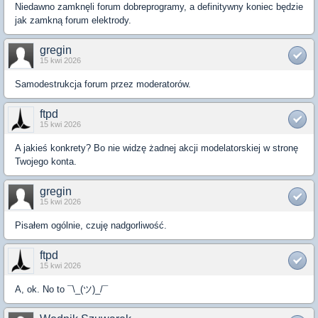
Niedawno zamknęli forum dobreprogramy, a definitywny koniec będzie
jak zamkną forum elektrody.
gregin
15 kwi 2026
Samodestrukcja forum przez moderatorów.
ftpd
15 kwi 2026
A jakieś konkrety? Bo nie widzę żadnej akcji modelatorskiej w stronę
Twojego konta.
gregin
15 kwi 2026
Pisałem ogólnie, czuję nadgorliwość.
ftpd
15 kwi 2026
A, ok. No to ¯\_(ツ)_/¯