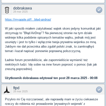
dobrakawa
28 mar 2025
https://myapple.pl/f...błąd-airdrop/
W jaki sposób miałem zatytułować wątek skoro jedyny komunikat jaki
otrzymuję to "Błąd AirDrop"? Na pierwszej stronie na tym dziale
widnieje kilka podobnie opisanych tematów wątku, jednak mój jest
usunięty i jest to tylko i wyłącznie twoja prywatna wojenka ze mną.
Jakbym nie dał przecinka albo zgubił polski znak, to zamknąłbyś
temat i kazał napisać ponownie poprawną polszczyzną.
Ładnie forum przerobiliście, ale zapomnieliście wymienić też
niektórych ludzi. Idę sobie na inne forum poprosić o pomoc (tak jak
zresztą poprzednio).
Użytkownik
dobrakawa
edytował ten post 28 marca 2025 - 00:08
ftpd
28 mar 2025
Przykro mi Cię rozczarować, ale naprawdę mam w życiu ciekawsze
rzeczy do robienia niż prowadzenie 'prywatnych wojenek' z