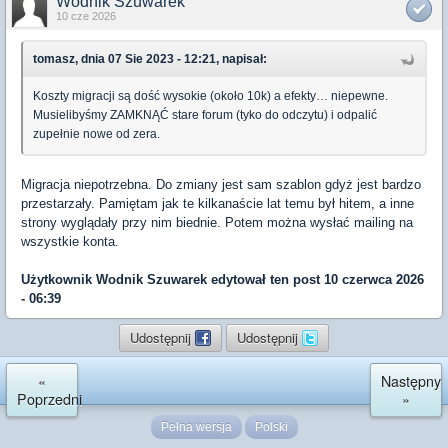
Wodnik Szuwarek
10 cze 2026
tomasz, dnia 07 Sie 2023 - 12:21, napisał:
Koszty migracji są dość wysokie (około 10k) a efekty… niepewne.
Musielibyśmy ZAMKNĄĆ stare forum (tyko do odczytu) i odpalić
zupełnie nowe od zera.
Migracja niepotrzebna. Do zmiany jest sam szablon gdyż jest bardzo
przestarzały. Pamiętam jak te kilkanaście lat temu był hitem, a inne
strony wyglądały przy nim biednie. Potem można wysłać mailing na
wszystkie konta.
Użytkownik
Wodnik Szuwarek
edytował ten post 10 czerwca 2026
- 06:39
Udostępnij
Udostępnij
«
Następny
Poprzedni
»
Pełna wersja
Polski