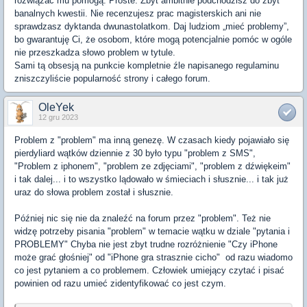
rozwiązać mu pomogą. Proste. Zbyt ambitnie podchodzisz do zbyt
banalnych kwestii. Nie recenzujesz prac magisterskich ani nie
sprawdzasz dyktanda dwunastolatkom. Daj ludziom „mieć problemy”,
bo gwarantuję Ci, że osobom, które mogą potencjalnie pomóc w ogóle
nie przeszkadza słowo problem w tytule.
Sami tą obsesją na punkcie kompletnie źle napisanego regulaminu
zniszczyliście popularność strony i całego forum.
OleYek
12 gru 2023
Problem z "problem" ma inną genezę. W czasach kiedy pojawiało się
pierdyliard wątków dziennie z 30 było typu "problem z SMS",
"Problem z iphonem", "problem ze zdjęciami", "problem z dźwiękeim"
i tak dalej... i to wszystko lądowało w śmieciach i słusznie... i tak już
uraz do słowa problem został i słusznie.
Później nic się nie da znaleźć na forum przez "problem". Też nie
widzę potrzeby pisania "problem" w temacie wątku w dziale "pytania i
PROBLEMY" Chyba nie jest zbyt trudne rozróżnienie "Czy iPhone
może grać głośniej" od "iPhone gra strasznie cicho" od razu wiadomo
co jest pytaniem a co problemem. Człowiek umiejący czytać i pisać
powinien od razu umieć zidentyfikować co jest czym.