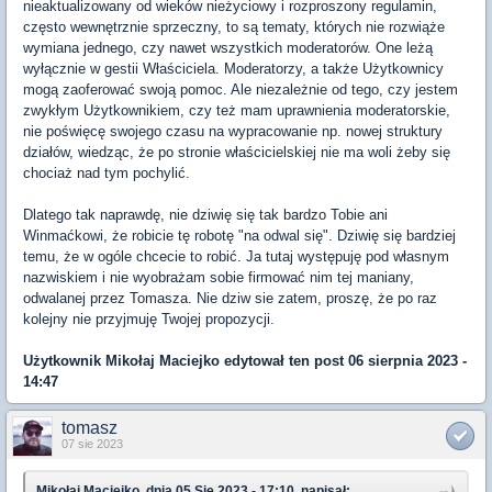
nieaktualizowany od wieków nieżyciowy i rozproszony regulamin,
często wewnętrznie sprzeczny, to są tematy, których nie rozwiąże
wymiana jednego, czy nawet wszystkich moderatorów. One leżą
wyłącznie w gestii Właściciela. Moderatorzy, a także Użytkownicy
mogą zaoferować swoją pomoc. Ale niezależnie od tego, czy jestem
zwykłym Użytkownikiem, czy też mam uprawnienia moderatorskie,
nie poświęcę swojego czasu na wypracowanie np. nowej struktury
działów, wiedząc, że po stronie właścicielskiej nie ma woli żeby się
chociaż nad tym pochylić.
Dlatego tak naprawdę, nie dziwię się tak bardzo Tobie ani
Winmaćkowi, że robicie tę robotę "na odwal się". Dziwię się bardziej
temu, że w ogóle chcecie to robić. Ja tutaj występuję pod własnym
nazwiskiem i nie wyobrażam sobie firmować nim tej maniany,
odwalanej przez Tomasza. Nie dziw sie zatem, proszę, że po raz
kolejny nie przyjmuję Twojej propozycji.
Użytkownik
Mikołaj Maciejko
edytował ten post 06 sierpnia 2023 -
14:47
tomasz
07 sie 2023
Mikołaj Maciejko, dnia 05 Sie 2023 - 17:10, napisał: