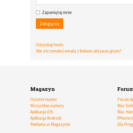
Zapamiętaj mnie
Odzyskaj hasło
Nie otrzymałeś emaila z linkiem aktywacyjnym?
Magazyn
Foru
Ostatni numer
Forum A
Wszystkie numery
Mac Sof
Aplikacja iOS
Mac Har
Aplikacja Android
iPhone/
Reklama w Magazynie
Dla Pro