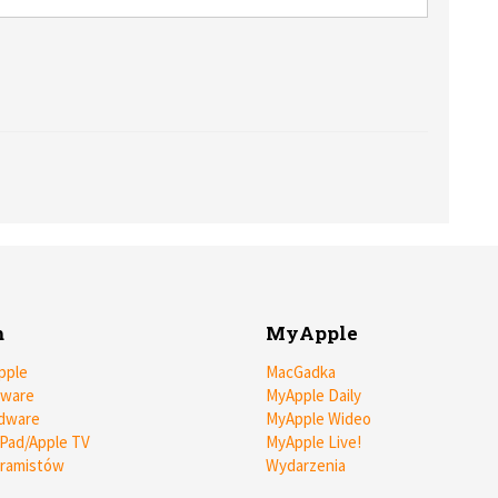
m
MyApple
pple
MacGadka
tware
MyApple Daily
dware
MyApple Wideo
iPad/Apple TV
MyApple Live!
gramistów
Wydarzenia