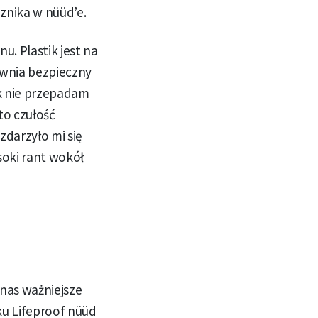
 znika w nüüd’e.
. Plastik jest na
ewnia bezpieczny
k nie przepadam
to czułość
zdarzyło mi się
soki rant wokół
 nas ważniejsze
u Lifeproof nüüd