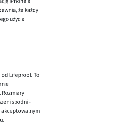
ację iPhone'a
pewnia, że każdy
ego użycia
od Lifeproof. To
mnie
”. Rozmiary
zeni spodni -
st akceptowalnym
u.