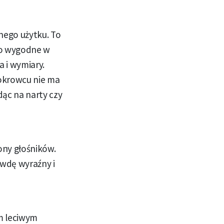
ego użytku. To
yło wygodne w
 i wymiary.
pokrowcu nie ma
dąc na narty czy
ony głośników.
wdę wyraźny i
m leciwym