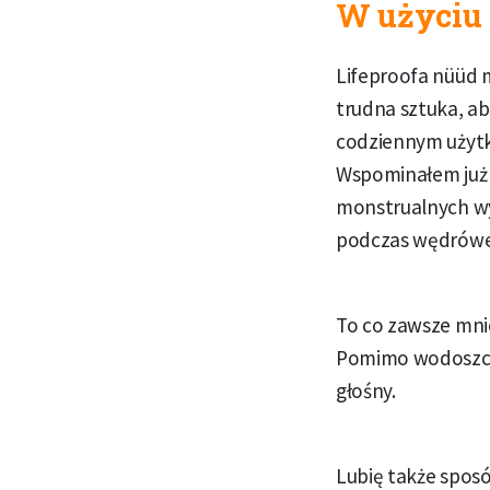
W użyciu
Lifeproofa nüüd
trudna sztuka, ab
codziennym użytk
Wspominałem już o
monstrualnych wy
podczas wędrówe
To co zawsze mni
Pomimo wodoszcze
głośny.
Lubię także spo