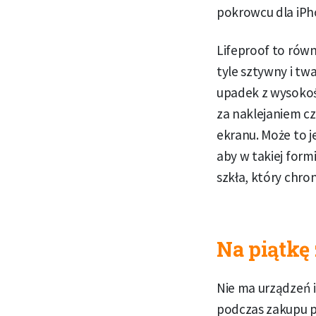
pokrowcu dla iPho
Lifeproof to równ
tyle sztywny i tw
upadek z wysokoś
za naklejaniem c
ekranu. Może to j
aby w takiej form
szkła, który chro
Na piątkę
Nie ma urządzeń i
podczas zakupu p