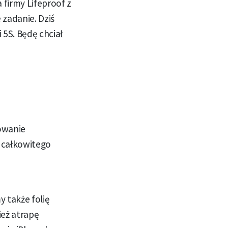
firmy Lifeproof z
zadanie. Dziś
5S. Będę chciał
owanie
 całkowitego
y także folię
ież atrapę