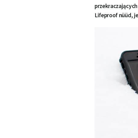
przekraczających
Lifeproof nüüd, j