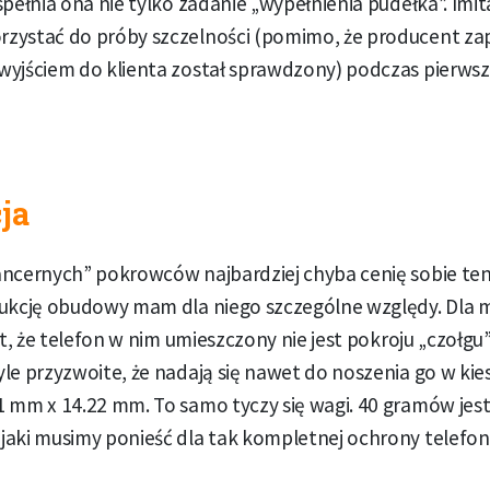
spełnia ona nie tylko zadanie „wypełnienia pudełka”. Imit
zystać do próby szczelności (pomimo, że producent za
wyjściem do klienta został sprawdzony) podczas pierwsz
ja
ncernych” pokrowców najbardziej chyba cenię sobie ten 
rukcję obudowy mam dla niego szczególne względy. Dla 
st, że telefon w nim umieszczony nie jest pokroju „czołgu
le przyzwoite, że nadają się nawet do noszenia go w kies
1 mm x 14.22 mm. To samo tyczy się wagi. 40 gramów je
jaki musimy ponieść dla tak kompletnej ochrony telefon