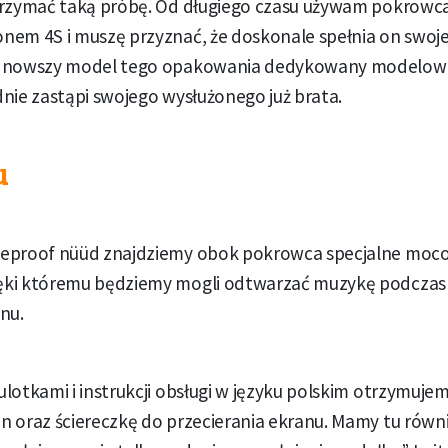
trzymać taką próbę. Od długiego czasu używam pokrowca 
em 4S i muszę przyznać, że doskonale spełnia on swoje 
 nowszy model tego opakowania dedykowany modelowi 
nie zastąpi swojego wysłużonego już brata.
u
feproof nüüd znajdziemy obok pokrowca specjalne moc
ęki któremu będziemy mogli odtwarzać muzykę podczas
nu.
lotkami i instrukcji obsługi w języku polskim otrzymujem
n oraz ściereczkę do przecierania ekranu. Mamy tu równ