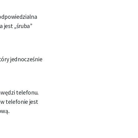
 odpowiedzialna
 jest „śruba”
który jednocześnie
wędzi telefonu.
 telefonie jest
ową.