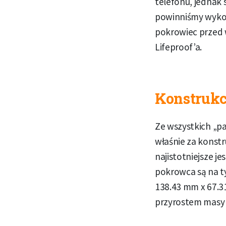
telefonu, jednak 
powinniśmy wykor
pokrowiec przed 
Lifeproof’a.
Konstrukc
Ze wszystkich „pa
właśnie za konst
najistotniejsze je
pokrowca są na ty
138.43 mm x 67.3
przyrostem masy 