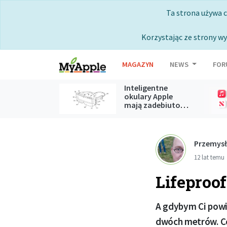
Ta strona używa 
Korzystając ze strony wy
MAGAZYN
NEWS
FOR
Inteligentne
okulary Apple
mają zadebiutować podczas
WWDC 2027
Przemysł
12 lat temu
Lifeproof
A gdybym Ci powie
dwóch metrów. Co