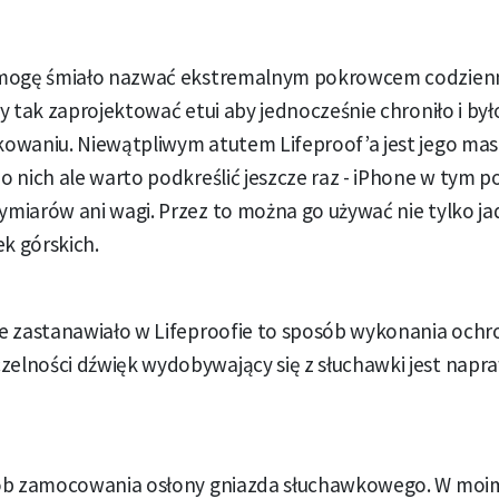
 mogę śmiało nazwać ekstremalnym pokrowcem codzienn
y tak zaprojektować etui aby jednocześnie chroniło i b
owaniu. Niewątpliwym atutem Lifeproof’a jest jego masa
 nich ale warto podkreślić jeszcze raz - iPhone w tym 
miarów ani wagi. Przez to można go używać nie tylko ja
k górskich.
e zastanawiało w Lifeproofie to sposób wykonania ochr
lności dźwięk wydobywający się z słuchawki jest napra
sób zamocowania osłony gniazda słuchawkowego. W moi