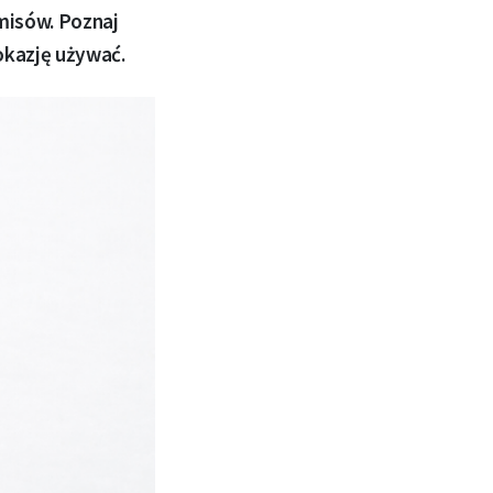
misów. Poznaj
okazję używać.