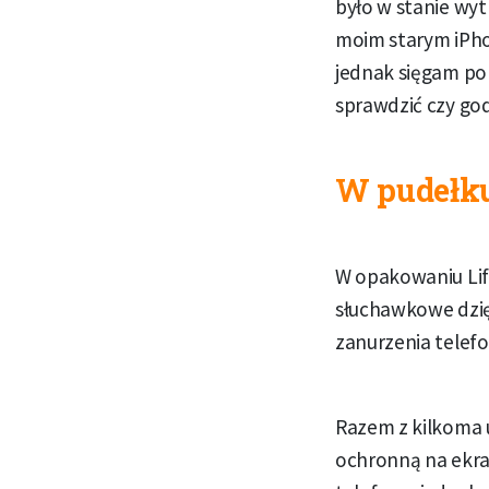
było w stanie wy
moim starym iPhon
jednak sięgam po
sprawdzić czy god
W pudełk
W opakowaniu Li
słuchawkowe dzi
zanurzenia telefo
Razem z kilkoma u
ochronną na ekra