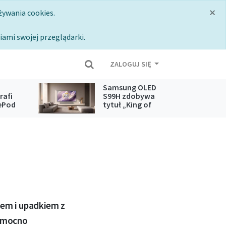
×
żywania cookies.
iami swojej przeglądarki.
ZALOGUJ SIĘ
Samsung OLED
rafi
S99H zdobywa
ePod
tytuł „King of
pple
OLED TV” 2026
zem i upadkiem z
h mocno