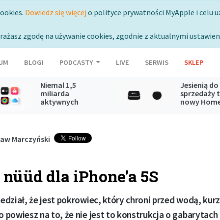
cookies.
Dowiedz się więcej
o polityce prywatności MyApple i celu u
rażasz zgodę na używanie cookies, zgodnie z aktualnymi ustawien
UM
BLOGI
PODCASTY
LIVE
SERWIS
SKLEP
Niemal 1,5
Jesienią do
miliarda
sprzedaży t
aktywnych
nowy Hom
subskrypcji usług
Mini oraz A
Apple
TV
aw Marczyński
 nüüd dla iPhone’a 5S
dział, że jest pokrowiec, który chroni przed wodą, kur
 powiesz na to, że nie jest to konstrukcja o gabarytac