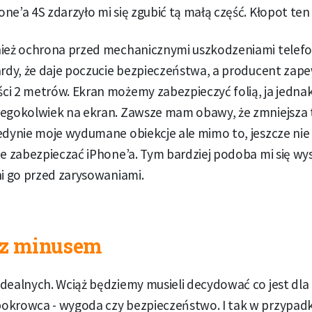
ne’a 4S zdarzyło mi się zgubić tą małą część. Kłopot ten
ież ochrona przed mechanicznymi uszkodzeniami telefonu
ardy, że daje poczucie bezpieczeństwa, a producent zap
ci 2 metrów. Ekran możemy zabezpieczyć folią, ja jedna
zegokolwiek na ekran. Zawsze mam obawy, że zmniejsza 
edynie moje wydumane obiekcje ale mimo to, jeszcze nie 
ie zabezpieczać iPhone’a. Tym bardziej podoba mi się wy
ni go przed zarysowaniami.
 z minusem
dealnych. Wciąż będziemy musieli decydować co jest dla
okrowca - wygoda czy bezpieczeństwo. I tak w przypadk