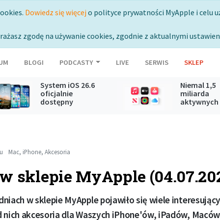
cookies.
Dowiedz się więcej
o polityce prywatności MyApple i celu u
rażasz zgodę na używanie cookies, zgodnie z aktualnymi ustawien
UM
BLOGI
PODCASTY
LIVE
SERWIS
SKLEP
System iOS 26.6
Niemal 1,5
oficjalnie
miliarda
dostępny
aktywnych
subskrypcji
Apple
mu
Mac
,
iPhone
,
Akcesoria
w sklepie MyApple (04.07.20
niach w sklepie MyApple pojawiło się wiele interesując
d nich akcesoria dla Waszych iPhone'ów, iPadów, Macó