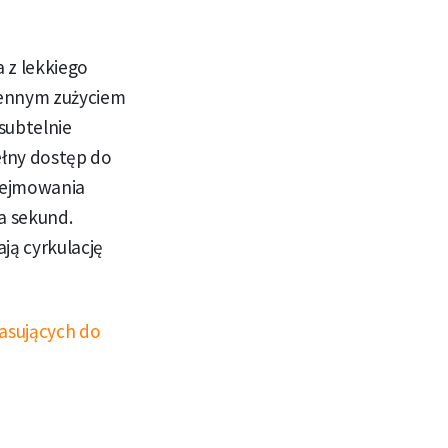
 z lekkiego
ziennym zużyciem
subtelnie
ełny dostęp do
zdejmowania
a sekund.
ją cyrkulację
asujących do