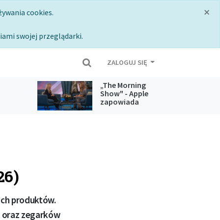
×
żywania cookies.
iami swojej przeglądarki.
ZALOGUJ SIĘ
„The Morning
Show" - Apple
zapowiada
 usług
koniec jednego z
najpopularniejszych
seriali z Apple TV
26)
ych produktów.
w oraz zegarków