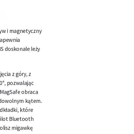
atyw i magnetyczny
zapewnia
3S doskonale leży
ęcia z góry, z
0°, pozwalając
 MagSafe obraca
e dowolnym kątem.
dkładki, które
ilot Bluetooth
olisz migawkę