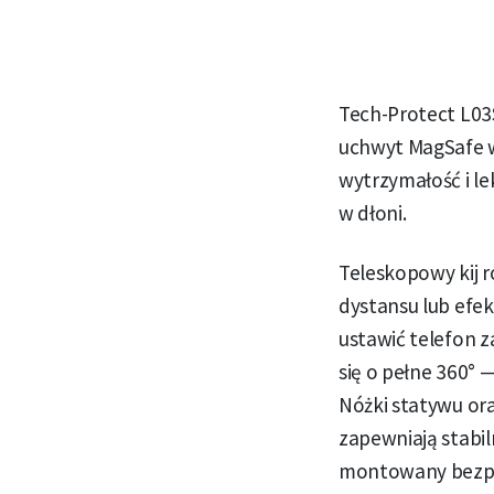
Tech-Protect L03S
uchwyt MagSafe w
wytrzymałość i l
w dłoni.
Teleskopowy kij r
dystansu lub efek
ustawić telefon 
się o pełne 360°
Nóżki statywu or
zapewniają stabil
montowany bezpo