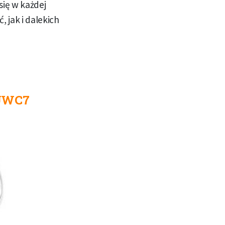
się w każdej
 jak i dalekich
 UWC7