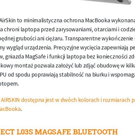
irSkin to minimalistyczna ochrona MacBooka wykonana
ra chroni laptopa przed zarysowaniami, otarciami i cod
ędnej grubości ani ciężaru. Transparentne wykończenie 
ny wygląd urządzenia. Precyzyjne wycięcia zapewniają p
w, gniazda MagSafe i funkcji laptopa bez konieczności 
kowy montaż pozwala założyć lub zdjąć obudowę w kilk
PU od spodu poprawiają stabilność na biurku i wspomaga
aptopem.
IRSKIN dostępna jest w dwóch kolorach i rozmiarach p
MacBooka
.
ECT L03S MAGSAFE BLUETOOTH