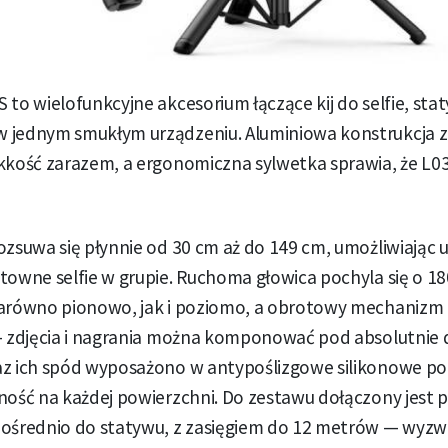
 to wielofunkcyjne akcesorium łączące kij do selfie, st
 jednym smukłym urządzeniu. Aluminiowa konstrukcja 
ekkość zarazem, a ergonomiczna sylwetka sprawia, że L0
ozsuwa się płynnie od 30 cm aż do 149 cm, umożliwiając uj
towne selfie w grupie. Ruchoma głowica pochyla się o 18
zarówno pionowo, jak i poziomo, a obrotowy mechanizm
 — zdjęcia i nagrania można komponować pod absolutni
az ich spód wyposażono w antypoślizgowe silikonowe po
ność na każdej powierzchni. Do zestawu dołączony jest p
średnio do statywu, z zasięgiem do 12 metrów — wyzw