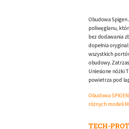
Obudowa Spigen A
poliwęglanu, któ
bez dodawania zb
dopełnia oryginal
wszystkich portó
obudowy. Zatrzas
Uniesione nóżki T
powietrza pod l
Obudowa SPIGEN A
różnych modeli 
TECH-PROT