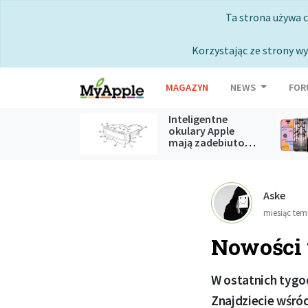
Ta strona używa 
Korzystając ze strony wy
MAGAZYN
NEWS
FOR
Inteligentne
okulary Apple
mają zadebiutować podczas
WWDC 2027
Aske
miesiąc te
Nowości 
W ostatnich tygod
Znajdziecie wśró