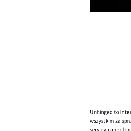
Unhinged to inte
wszystkim za spr
seryjnym mordercą