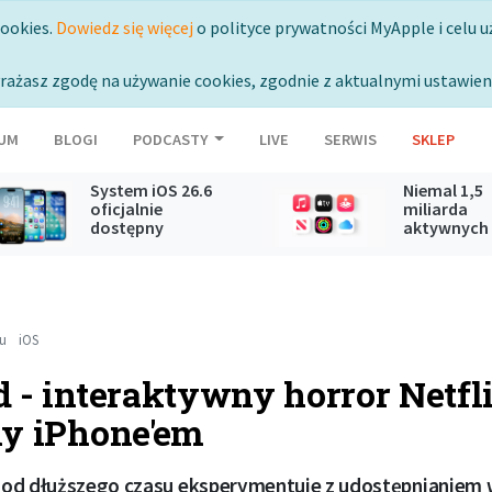
cookies.
Dowiedz się więcej
o polityce prywatności MyApple i celu u
rażasz zgodę na używanie cookies, zgodnie z aktualnymi ustawien
UM
BLOGI
PODCASTY
LIVE
SERWIS
SKLEP
System iOS 26.6
Niemal 1,5
oficjalnie
miliarda
dostępny
aktywnych
subskrypcji
Apple
mu
iOS
 - interaktywny horror Netfl
y iPhone'em
uż od dłuższego czasu eksperymentuje z udostępnianie