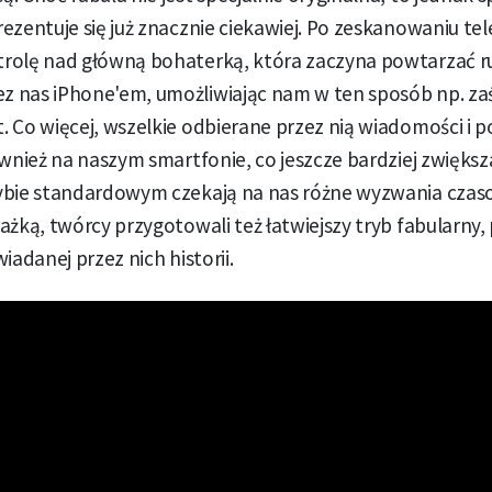
ezentuje się już znacznie ciekawiej. Po zeskanowaniu t
rolę nad główną bohaterką, która zaczyna powtarzać r
 nas iPhone'em, umożliwiając nam w ten sposób np. zaś
 Co więcej, wszelkie odbierane przez nią wiadomości i 
ównież na naszym smartfonie, co jeszcze bardziej zwięks
ybie standardowym czekają na nas różne wyzwania cza
ażką, twórcy przygotowali też łatwiejszy tryb fabularny,
iadanej przez nich historii.