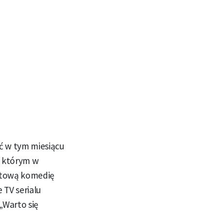
ć w tym miesiącu
w którym w
ortową komedię
 TV serialu
„Warto się