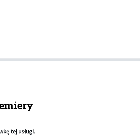
remiery
kę tej usługi.