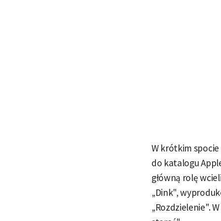
W krótkim spocie
do katalogu Appl
główną rolę wciel
„Dink", wyproduk
„Rozdzielenie". W