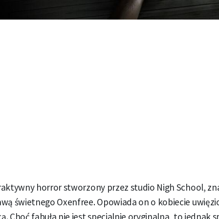
raktywny horror stworzony przez studio Nigh School, z
awą świetnego Oxenfree. Opowiada on o kobiecie uwięzi
. Choć fabuła nie jest specjalnie oryginalna, to jednak s