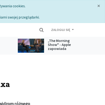
×
żywania cookies.
iami swojej przeglądarki.
ZALOGUJ SIĘ
„The Morning
Show" - Apple
zapowiada
 usług
koniec jednego z
najpopularniejszych
seriali z Apple TV
ixa
m widzom różnego