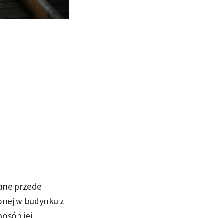
nane przede
onej w budynku z
posób jej