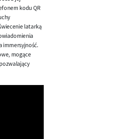
elefonem kodu QR
uchy
wiecenie latarką
powiadomienia
za immersyjność.
sowe, mogące
 pozwalający