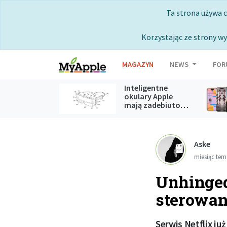
Ta strona używa 
Korzystając ze strony wy
MAGAZYN
NEWS
FOR
Inteligentne
okulary Apple
mają zadebiutować podczas
WWDC 2027
Aske
miesiąc te
Unhinged
sterowan
Serwis Netflix j