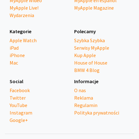
MyApple Wideo
MyApple en español
MyApple Live!
MyApple Magazine
Wydarzenia
Kategorie
Polecamy
Apple Watch
Szybka Szybka
iPad
Serwisy MyApple
iPhone
Kup Apple
Mac
House of House
BMW 4 Blog
Social
Informacje
Facebook
O nas
Twitter
Reklama
YouTube
Regulamin
Instagram
Polityka prywatności
Google+