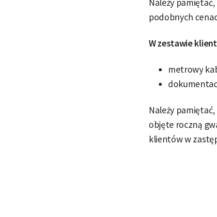
Należy pamiętać,
podobnych cenac
W zestawie klien
metrowy kab
dokumentac
Należy pamiętać, 
objęte roczną gwa
klientów w zastę