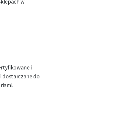
 sklepach w
rtyfikowane i
 i dostarczane do
riami.