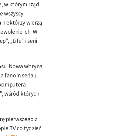
e, w którym rząd
ie wszyscy
 niektórzy wierzą
ewolenie ich. W
, „Life" i serii
losu. Nowa witryna
la fanom serialu
 komputera
", wśród których
erę pierwszego z
ple TV co tydzień