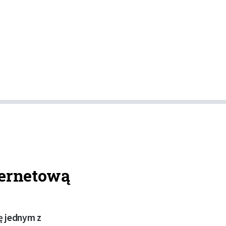
ternetową
ę jednym z