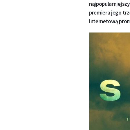
najpopularniejszyc
premiera jego trz
internetową prom