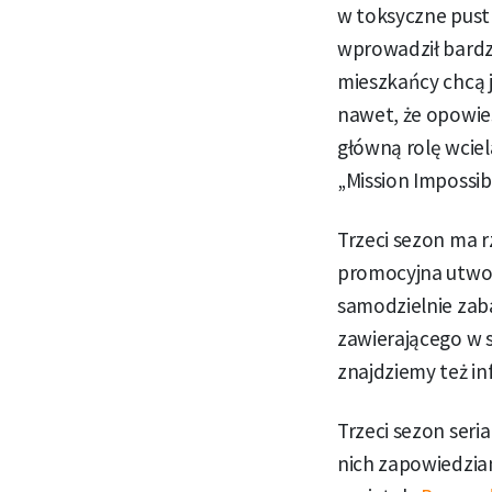
w toksyczne pustk
wprowadził bardzo
mieszkańcy chcą 
nawet, że opowieś
główną rolę wciela
„Mission Impossib
Trzeci sezon ma r
promocyjna utwo
samodzielnie zab
zawierającego w s
znajdziemy też i
Trzeci sezon seria
nich zapowiedzian