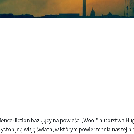
 science-fiction bazujący na powieści „Wool" autorstwa H
ystopijną wizję świata, w którym powierzchnia naszej pla