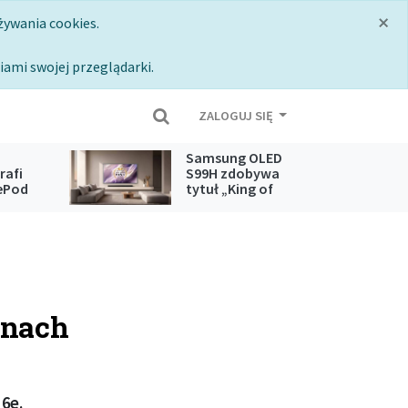
×
żywania cookies.
iami swojej przeglądarki.
ZALOGUJ SIĘ
Samsung OLED
rafi
S99H zdobywa
ePod
tytuł „King of
pple
OLED TV” 2026
anach
6e.