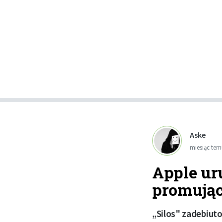
Aske
miesiąc te
Apple ur
promującą
„Silos" zadebiuto