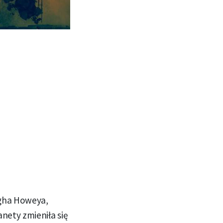
ugha Howeya,
nety zmieniła się