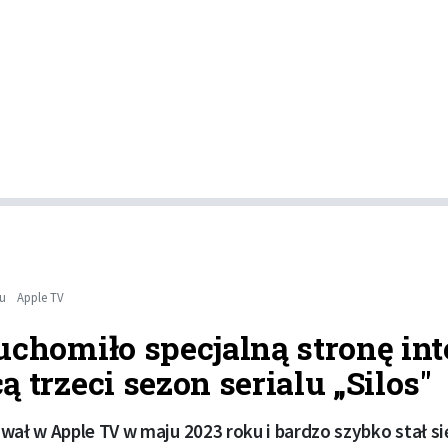
mu
Apple TV
uchomiło specjalną stronę in
 trzeci sezon serialu „Silos"
wał w Apple TV w maju 2023 roku i bardzo szybko stał si