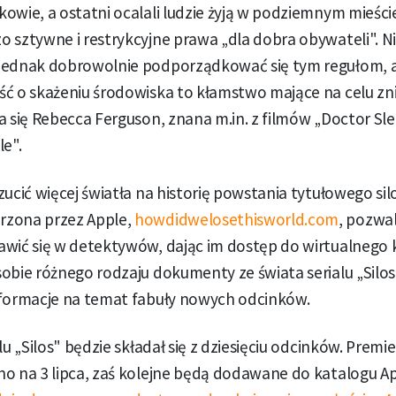
owie, a ostatni ocalali ludzie żyją w podziemnym mieści
 sztywne i restrykcyjne prawa „dla dobra obywateli". N
jednak dobrowolnie podporządkować się tym regułom, a
ć o skażeniu środowiska to kłamstwo mające na celu zni
 się Rebecca Ferguson, znana m.in. z filmów „Doctor Sleep"
le".
zucić więcej światła na historię powstania tytułowego si
rzona przez Apple,
howdidwelosethisworld.com
, pozwa
awić się w detektywów, dając im dostęp do wirtualnego
obie różnego rodzaju dokumenty ze świata serialu „Silos
nformacje na temat fabuły nowych odcinków.
lu „Silos" będzie składał się z dziesięciu odcinków. Premi
o na 3 lipca, zaś kolejne będą dodawane do katalogu Ap