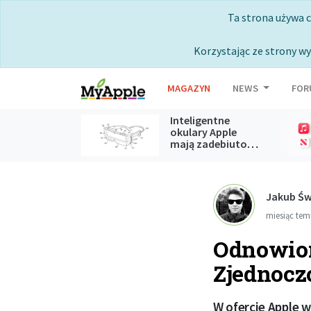
Ta strona używa 
Korzystając ze strony wy
MAGAZYN
NEWS
FOR
Inteligentne
okulary Apple
mają zadebiutować podczas
WWDC 2027
Jakub Św
miesiąc te
Odnowion
Zjednoc
W ofercie Apple 