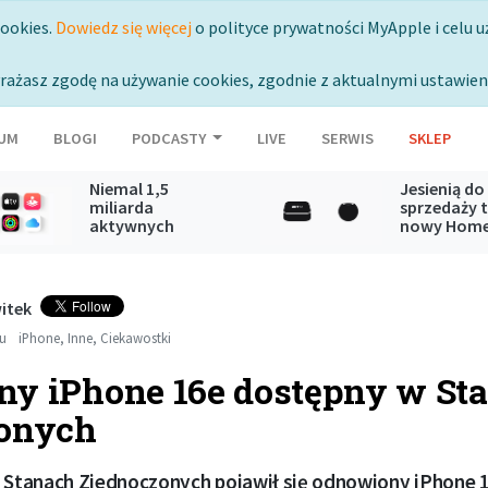
cookies.
Dowiedz się więcej
o polityce prywatności MyApple i celu u
rażasz zgodę na używanie cookies, zgodnie z aktualnymi ustawien
UM
BLOGI
PODCASTY
LIVE
SERWIS
SKLEP
Niemal 1,5
Jesienią do
miliarda
sprzedaży t
aktywnych
nowy Hom
subskrypcji usług
Mini oraz A
Apple
TV
itek
mu
iPhone
,
Inne
,
Ciekawostki
y iPhone 16e dostępny w St
zonych
w Stanach Zjednoczonych pojawił się odnowiony iPhone 1