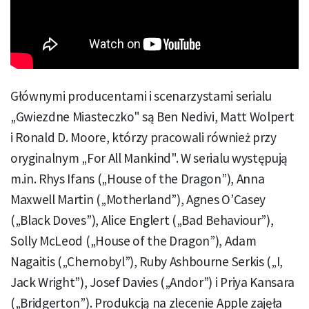
Głównymi producentami i scenarzystami serialu
„Gwiezdne Miasteczko" są Ben Nedivi, Matt Wolpert
i Ronald D. Moore, którzy pracowali również przy
oryginalnym „For All Mankind". W serialu występują
m.in. Rhys Ifans („House of the Dragon”), Anna
Maxwell Martin („Motherland”), Agnes O’Casey
(„Black Doves”), Alice Englert („Bad Behaviour”),
Solly McLeod („House of the Dragon”), Adam
Nagaitis („Chernobyl”), Ruby Ashbourne Serkis („I,
Jack Wright”), Josef Davies („Andor”) i Priya Kansara
(„Bridgerton”). Produkcją na zlecenie Apple zajęła