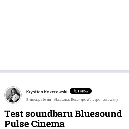
Krystian Kozerawski
2 miesiące temu
Akcesoria
,
Recenzje
,
Wpis sponsorowany
Test soundbaru Bluesound
Pulse Cinema