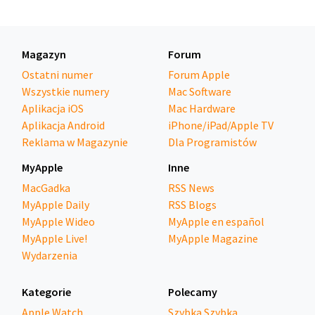
Magazyn
Forum
Ostatni numer
Forum Apple
Wszystkie numery
Mac Software
Aplikacja iOS
Mac Hardware
Aplikacja Android
iPhone/iPad/Apple TV
Reklama w Magazynie
Dla Programistów
MyApple
Inne
MacGadka
RSS News
MyApple Daily
RSS Blogs
MyApple Wideo
MyApple en español
MyApple Live!
MyApple Magazine
Wydarzenia
Kategorie
Polecamy
Apple Watch
Szybka Szybka