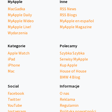
MyApple
Inne
MacGadka
RSS News
MyApple Daily
RSS Blogs
MyApple Wideo
MyApple en español
MyApple Live!
MyApple Magazine
Wydarzenia
Kategorie
Polecamy
Apple Watch
Szybka Szybka
iPad
Serwisy MyApple
iPhone
Kup Apple
Mac
House of House
BMW 4 Blog
Social
Informacje
Facebook
O nas
Twitter
Reklama
YouTube
Regulamin
Instagram
Polityka prywatności