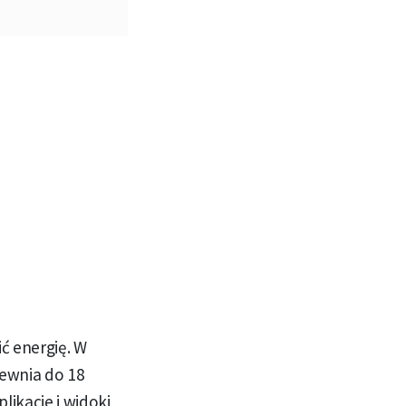
ć energię. W
pewnia do 18
likacje i widoki