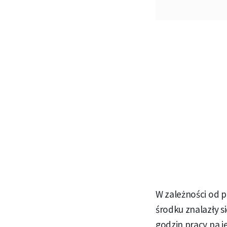
W zależności od p
środku znalazły s
godzin pracy na j