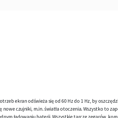
otrzeb ekran odświeża się od 60 Hz do 1 Hz, by oszczędzi
ię nowe czujniki, m.in. światła otoczenia. Wszystko to za
ednym ładowaniu baterii. Wszystkie tarcze zegarów, komp