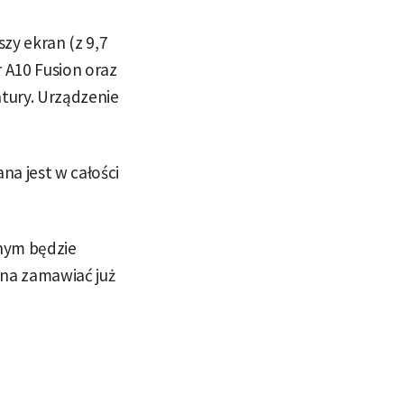
zy ekran (z 9,7
 A10 Fusion oraz
tury. Urządzenie
a jest w całości
nym będzie
żna zamawiać już