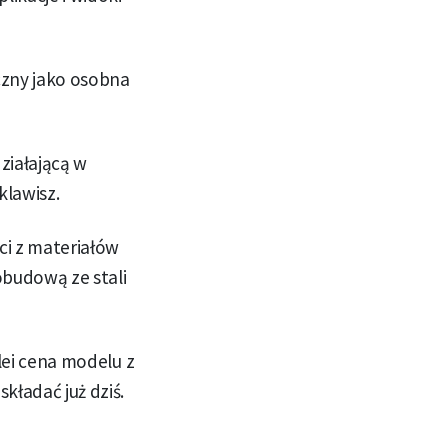
czny jako osobna
ziałającą w
klawisz.
ci z materiałów
obudową ze stali
lei cena modelu z
ładać już dziś.