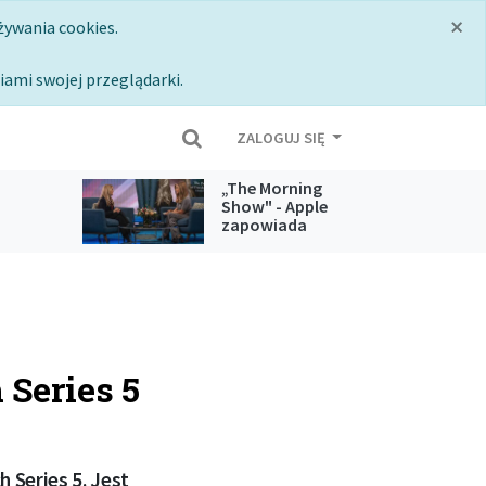
×
żywania cookies.
iami swojej przeglądarki.
ZALOGUJ SIĘ
„The Morning
Show" - Apple
zapowiada
 usług
koniec jednego z
najpopularniejszych
seriali z Apple TV
 Series 5
 Series 5. Jest