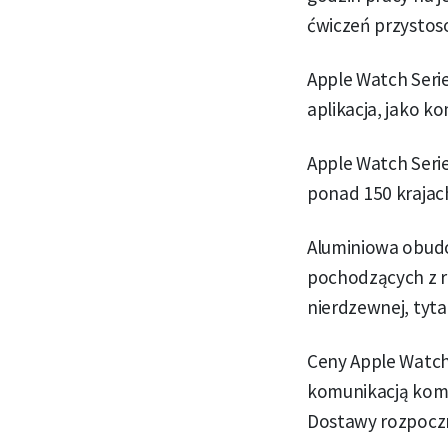
ćwiczeń przystos
Apple Watch Seri
aplikacja, jako k
Apple Watch Seri
ponad 150 krajach
Aluminiowa obudo
pochodzących z r
nierdzewnej, tyta
Ceny Apple Watch 
komunikacją komó
Dostawy rozpoczn