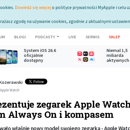
cookies.
Dowiedz się więcej
o polityce prywatności MyApple i celu u
rażasz zgodę na używanie cookies, zgodnie z aktualnymi ustawien
UM
BLOGI
PODCASTY
LIVE
SERWIS
SKLEP
System iOS 26.6
Niemal 1,5
oficjalnie
miliarda
dostępny
aktywnych
subskrypcji
Apple
 Kozerawski
Apple Watch
ezentuje zegarek Apple Watch
em Always On i kompasem
wało właśnie nowy model swojego zegarka - Apple Watch