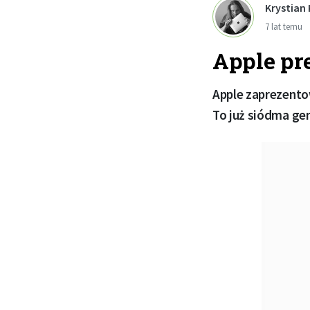
Krystian
7 lat temu
Apple pr
Apple zaprezentow
To już siódma gen