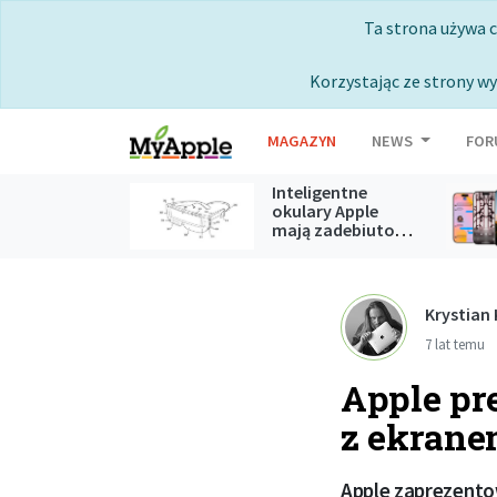
Ta strona używa 
Korzystając ze strony wy
MAGAZYN
NEWS
FOR
Inteligentne
okulary Apple
mają zadebiutować podczas
WWDC 2027
Krystian
7 lat temu
Apple pr
z ekran
Apple zaprezento