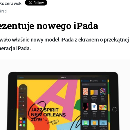
 Kozerawski
iPad
ezentuje nowego iPada
ało właśnie nowy model iPada z ekranem o przekątnej li
eracja iPada.