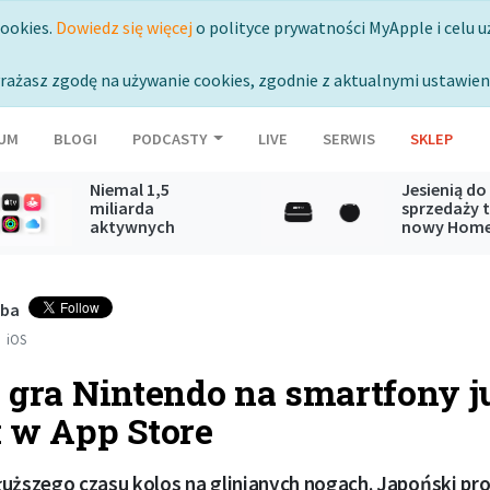
cookies.
Dowiedz się więcej
o polityce prywatności MyApple i celu u
rażasz zgodę na używanie cookies, zgodnie z aktualnymi ustawien
UM
BLOGI
PODCASTY
LIVE
SERWIS
SKLEP
Niemal 1,5
Jesienią do
miliarda
sprzedaży t
aktywnych
nowy Hom
subskrypcji usług
Mini oraz A
Apple
TV
ęba
iOS
 gra Nintendo na smartfony j
 w App Store
uższego czasu kolos na glinianych nogach. Japoński pro