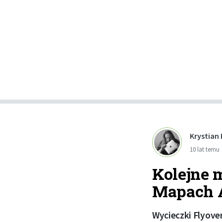
Krystian
10 lat temu
Kolejne 
Mapach 
Wycieczki Flyover