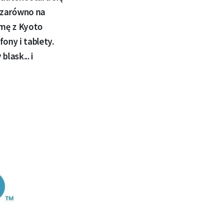
 zarówno na
rmę z Kyoto
ony i tablety.
lask... i