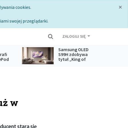
×
żywania cookies.
iami swojej przeglądarki.
ZALOGUJ SIĘ
Samsung OLED
rafi
S99H zdobywa
ePod
tytuł „King of
pple
OLED TV” 2026
uż w
ducent stara się