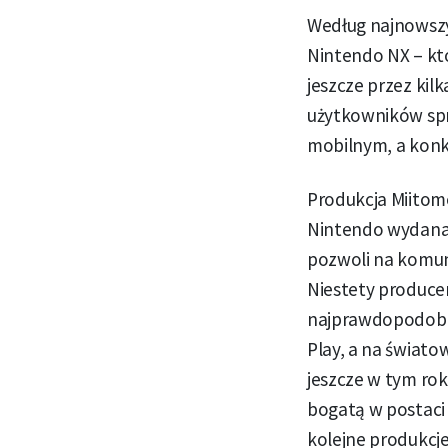
Według najnowszyc
Nintendo NX – któ
jeszcze przez kilk
użytkowników spr
mobilnym, a konk
Produkcja Miitomo
Nintendo wydana 
pozwoli na komun
Niestety producen
najprawdopodobnie
Play, a na świato
jeszcze w tym rok
bogatą w postaci
kolejne produkcje