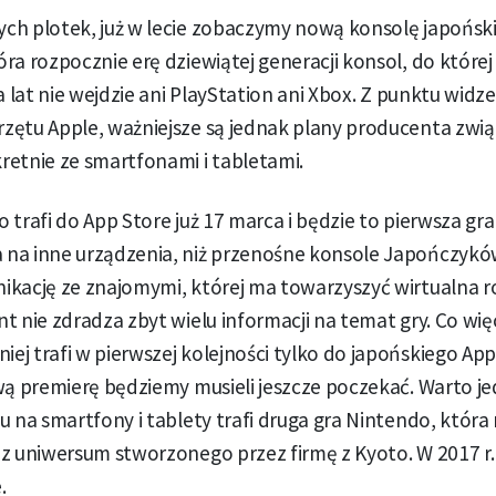
h plotek, już w lecie zobaczymy nową konsolę japońskie
ra rozpocznie erę dziewiątej generacji konsol, do któr
a lat nie wejdzie ani PlayStation ani Xbox. Z punktu widz
zętu Apple, ważniejsze są jednak plany producenta zwi
retnie ze smartfonami i tabletami.
 trafi do App Store już 17 marca i będzie to pierwsza gr
na inne urządzenia, niż przenośne konsole Japończyków
ikację ze znajomymi, której ma towarzyszyć wirtualna 
t nie zdradza zbyt wielu informacji na temat gry. Co wię
j trafi w pierwszej kolejności tylko do japońskiego App
wą premierę będziemy musieli jeszcze poczekać. Warto j
u na smartfony i tablety trafi druga gra Nintendo, która
 z uniwersum stworzonego przez firmę z Kyoto. W 2017 r
.