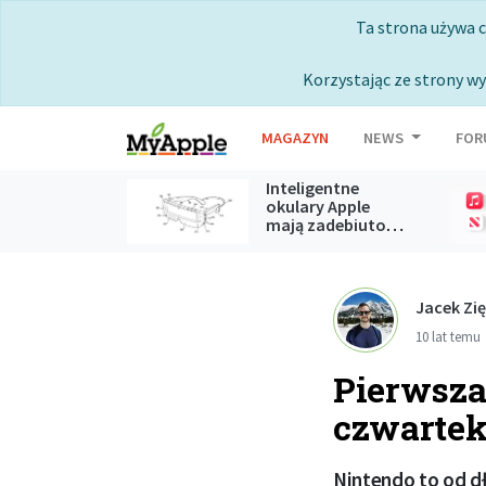
Ta strona używa 
Korzystając ze strony wy
MAGAZYN
NEWS
FOR
Inteligentne
okulary Apple
mają zadebiutować podczas
WWDC 2027
Jacek Zi
10 lat temu
Pierwsza
czwartek
Nintendo to od dł