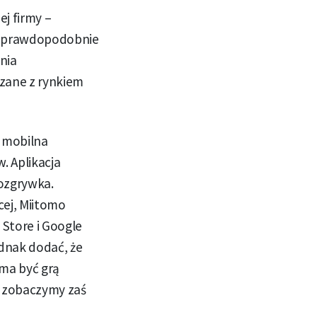
j firmy –
ej prawdopodobnie
enia
ązane z rynkiem
a mobilna
. Aplikacja
rozgrywka.
cej, Miitomo
 Store i Google
ednak dodać, że
 ma być grą
. zobaczymy zaś