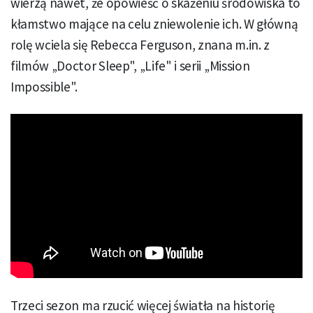
wierzą nawet, że opowieść o skażeniu środowiska to
kłamstwo mające na celu zniewolenie ich. W główną
rolę wciela się Rebecca Ferguson, znana m.in. z
filmów „Doctor Sleep", „Life" i serii „Mission
Impossible".
Trzeci sezon ma rzucić więcej światła na historię