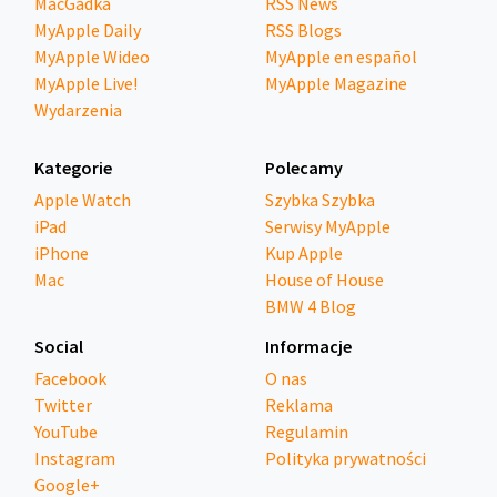
MacGadka
RSS News
MyApple Daily
RSS Blogs
MyApple Wideo
MyApple en español
MyApple Live!
MyApple Magazine
Wydarzenia
Kategorie
Polecamy
Apple Watch
Szybka Szybka
iPad
Serwisy MyApple
iPhone
Kup Apple
Mac
House of House
BMW 4 Blog
Social
Informacje
Facebook
O nas
Twitter
Reklama
YouTube
Regulamin
Instagram
Polityka prywatności
Google+