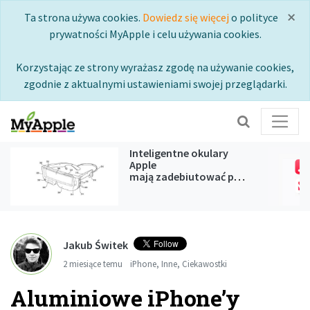
×
Ta strona używa cookies.
Dowiedz się więcej
o polityce
prywatności MyApple i celu używania cookies.
Korzystając ze strony wyrażasz zgodę na używanie cookies,
zgodnie z aktualnymi ustawieniami swojej przeglądarki.
Inteligentne okulary
Apple
mają zadebiutować podczas
WWDC 2027
Jakub Świtek
2 miesiące temu
iPhone
,
Inne
,
Ciekawostki
Aluminiowe iPhone’y