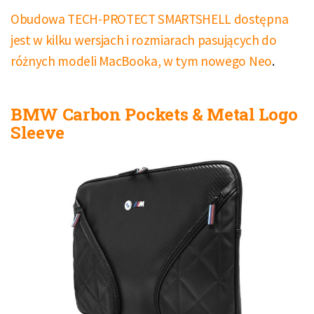
Obudowa TECH-PROTECT SMARTSHELL dostępna
jest w kilku wersjach i rozmiarach pasujących do
różnych modeli MacBooka, w tym nowego Neo
.
BMW Carbon Pockets & Metal Logo
Sleeve