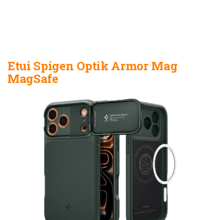
Etui Spigen Optik Armor Mag
MagSafe