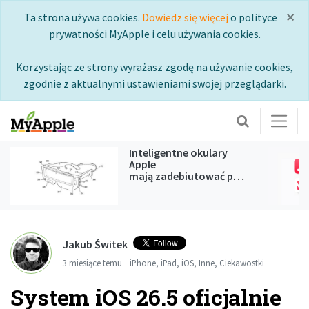
×
Ta strona używa cookies.
Dowiedz się więcej
o polityce
prywatności MyApple i celu używania cookies.
Korzystając ze strony wyrażasz zgodę na używanie cookies,
zgodnie z aktualnymi ustawieniami swojej przeglądarki.
Inteligentne okulary
Apple
mają zadebiutować podczas
WWDC 2027
Jakub Świtek
3 miesiące temu
iPhone
,
iPad
,
iOS
,
Inne
,
Ciekawostki
System iOS 26.5 oficjalnie