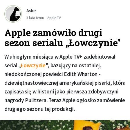
Aske
3 lata temu
Apple TV
Apple zamówiło drugi
sezon serialu „Łowczynie"
W ubiegłym miesiącu w Apple TV+ zadebiutował
serial „
Łowczynie
", bazujący na ostatniej,
niedokończonej powieści Edith Wharton -
dziewiętnastowiecznej amerykańskiej pisarki, która
zapisała się w historii jako pierwsza zdobywczyni
nagrody Pulitzera. Teraz Apple ogłosiło zamówienie
drugiego sezonu tej produkcji.