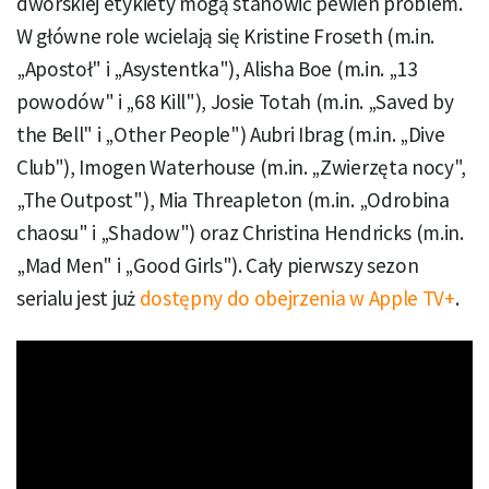
dworskiej etykiety mogą stanowić pewien problem.
W główne role wcielają się Kristine Froseth (m.in.
„Apostoł" i „Asystentka"), Alisha Boe (m.in. „13
powodów" i „68 Kill"), Josie Totah (m.in. „Saved by
the Bell" i „Other People") Aubri Ibrag (m.in. „Dive
Club"), Imogen Waterhouse (m.in. „Zwierzęta nocy",
„The Outpost"), Mia Threapleton (m.in. „Odrobina
chaosu" i „Shadow") oraz Christina Hendricks (m.in.
„Mad Men" i „Good Girls"). Cały pierwszy sezon
serialu jest już
dostępny do obejrzenia w Apple TV+
.