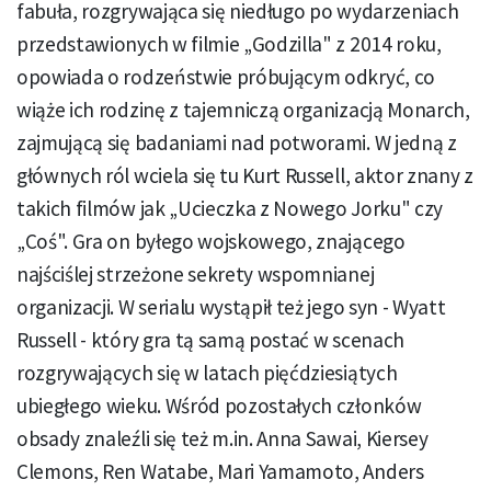
fabuła, rozgrywająca się niedługo po wydarzeniach
przedstawionych w filmie „Godzilla" z 2014 roku,
opowiada o rodzeństwie próbującym odkryć, co
wiąże ich rodzinę z tajemniczą organizacją Monarch,
zajmującą się badaniami nad potworami. W jedną z
głównych ról wciela się tu Kurt Russell, aktor znany z
takich filmów jak „Ucieczka z Nowego Jorku" czy
„Coś". Gra on byłego wojskowego, znającego
najściślej strzeżone sekrety wspomnianej
organizacji. W serialu wystąpił też jego syn - Wyatt
Russell - który gra tą samą postać w scenach
rozgrywających się w latach pięćdziesiątych
ubiegłego wieku. Wśród pozostałych członków
obsady znaleźli się też m.in. Anna Sawai, Kiersey
Clemons, Ren Watabe, Mari Yamamoto, Anders