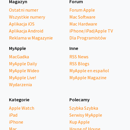
Magazyn
Forum
Ostatni numer
Forum Apple
Wszystkie numery
Mac Software
Aplikacja iOS
Mac Hardware
Aplikacja Android
iPhone/iPad/Apple TV
Reklama w Magazynie
Dla Programistów
MyApple
Inne
MacGadka
RSS News
MyApple Daily
RSS Blogs
MyApple Wideo
MyApple en español
MyApple Live!
MyApple Magazine
Wydarzenia
Kategorie
Polecamy
Apple Watch
Szybka Szybka
iPad
Serwisy MyApple
iPhone
Kup Apple
Mac
House of House