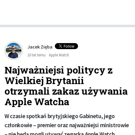
Jacek Zięba
10 lat temu
Apple Watch
Najważniejsi politycy z
Wielkiej Brytanii
otrzymali zakaz używania
Apple Watcha
W czasie spotkań brytyjskiego Gabinetu, jego
członkowie – premier oraz najważniejsi ministrowie
– nie będą mogli używać zegarka Apple Watch.