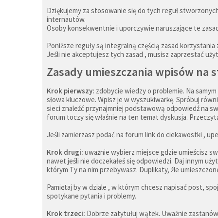
Dziękujemy za stosowanie się do tych reguł stworzonych
internautów.
Osoby konsekwentnie i uporczywie naruszające te zasad
Poniższe reguły są integralną częścią zasad korzystania
Jeśli nie akceptujesz tych zasad , musisz zaprzestać uży
Zasady umieszczania wpisów na s
Krok pierwszy:
zdobycie wiedzy o problemie. Na samym p
słowa kluczowe. Wpisz je w wyszukiwarkę. Spróbuj równ
sieci znaleźć przynajmniej podstawową odpowiedź na swoj
forum toczy się właśnie na ten temat dyskusja. Przeczyt
Jeśli zamierzasz podać na forum link do ciekawostki , upe
Krok drugi:
uważnie wybierz miejsce gdzie umieścisz swó
nawet jeśli nie doczekałeś się odpowiedzi. Daj innym uż
którym Ty na nim przebywasz. Duplikaty, źle umieszczon
Pamiętaj by w dziale , w którym chcesz napisać post, spo
spotykane pytania i problemy.
Krok trzeci:
Dobrze zatytułuj wątek. Uważnie zastanów 