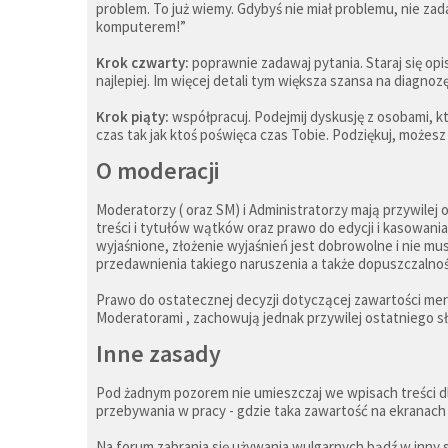
problem. To już wiemy. Gdybyś nie miał problemu, nie zad
komputerem!”
Krok czwarty:
poprawnie zadawaj pytania. Staraj się op
najlepiej. Im więcej detali tym większa szansa na diagn
Krok piąty:
współpracuj. Podejmij dyskusję z osobami, któ
czas tak jak ktoś poświęca czas Tobie. Podziękuj, możesz
O moderacji
Moderatorzy ( oraz SM) i Administratorzy mają przywile
treści i tytułów wątków oraz prawo do edycji i kasowan
wyjaśnione, złożenie wyjaśnień jest dobrowolne i nie mu
przedawnienia takiego naruszenia a także dopuszczalnośc
Prawo do ostatecznej decyzji dotyczącej zawartości mer
Moderatorami , zachowują jednak przywilej ostatniego s
Inne zasady
Pod żadnym pozorem nie umieszczaj we wpisach treści d
przebywania w pracy - gdzie taka zawartość na ekranac
Na forum zabrania się używania wulgarnych bądź w inny 