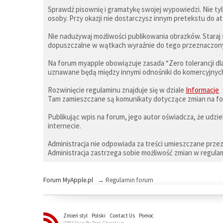
Sprawdź pisownię i gramatykę swojej wypowiedzi. Nie ty
osoby. Przy okazji nie dostarczysz innym pretekstu do a
Nie nadużywaj możliwości publikowania obrazków. Staraj 
dopuszczalne w wątkach wyraźnie do tego przeznaczonyc
Na forum myapple obowiązuje zasada “Zero tolerancji dl
uznawane będą między innymi odnośniki do komercyjnych
Rozwinięcie regulaminu znajduje się w dziale
Informacje
Tam zamieszczane są komunikaty dotyczące zmian na for
Publikując wpis na forum, jego autor oświadcza, że udz
internecie.
Administracja nie odpowiada za treści umieszczane prze
Administracja zastrzega sobie możliwość zmian w regulam
Forum MyApple.pl
→
Regulamin forum
Zmień styl
Polski
Contact Us
Pomoc