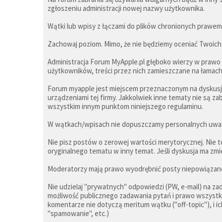
zgłoszeniu administracji nowej nazwy użytkownika.
Wątki lub wpisy z łączami do plików chronionych prawem 
Zachowaj poziom. Mimo, że nie będziemy oceniać Twoich 
Administracja Forum MyApple.pl głęboko wierzy w prawo c
użytkowników, treści przez nich zamieszczane na łamach
Forum myapple jest miejscem przeznaczonym na dyskus
urządzeniami tej firmy. Jakkolwiek inne tematy nie są z
wszystkim innym punktom niniejszego regulaminu.
W wątkach/wpisach nie dopuszczamy personalnych uwag 
Nie pisz postów o zerowej wartości merytorycznej. Nie 
oryginalnego tematu w inny temat. Jeśli dyskusja ma zmi
Moderatorzy mają prawo wyodrębnić posty niepowiązane 
Nie udzielaj "prywatnych" odpowiedzi (PW, e-mail) na zad
możliwość publicznego zadawania pytań i prawo wszystki
komentarze nie dotyczą meritum wątku ("off-topic"), i ic
"spamowanie", etc.)