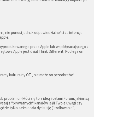
.
i, nie ponosi jednak odpowiedzialności za intencje
apple.
 wyprodukowanego przez Apple lub współpracującego z
zętowa Apple jest dział Think Different. Podlega on
zamy kulturalny OT , nie może on przeobrażać
problemu - kłóci się to z ideą i celami Forum, jakimi są
staj z "prywatnych" kanałów jeśli Twoje uwagi czy
dzie tylko zaśmiecała dyskusję ("trollowanie",