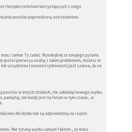
ze i bezpieczeństwie korzystających z niego
 pisania postów poprzedzoną ostrzeżeniem.
e masz zamiar Ty zadać. Wyodrębnij ze swojego pytania
nie jesteś pierwszą osobą z takim problemem, możesz w
lub urządzenia ( nowości rynkowych) jest szansa, że na
kuj postów w innych działach, nie zakładaj nowego wątku
 pamiętaj, nie każdy jest na forum w tym czasie , w
a.
właściwe dla działu lub są odpowiedzią na często
lemu. Nie tytułuj wątku samym faktem , że masz