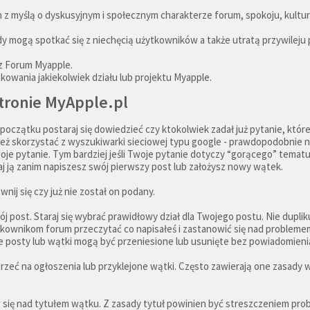
 z myślą o dyskusyjnym i społecznym charakterze forum, spokoju, kultur
y mogą spotkać się z niechęcią użytkowników a także utratą przywileju
 z Forum Myapple.
tkowania jakiekolwiek działu lub projektu Myapple.
tronie MyApple.pl
oczątku postaraj się dowiedzieć czy ktokolwiek zadał już pytanie, któr
ież skorzystać z wyszukiwarki sieciowej typu google - prawdopodobnie 
e pytanie. Tym bardziej jeśli Twoje pytanie dotyczy “gorącego” tematu 
aj ją zanim napiszesz swój pierwszy post lub założysz nowy wątek.
wnij się czy już nie został on podany.
j post. Staraj się wybrać prawidłowy dział dla Twojego postu. Nie dupli
ytkownikom forum przeczytać co napisałeś i zastanowić się nad problemem,
e posty lub wątki mogą być przeniesione lub usunięte bez powiadomieni
jrzeć na ogłoszenia lub przyklejone wątki. Często zawierają one zasady 
się nad tytułem wątku. Z zasady tytuł powinien być streszczeniem prob