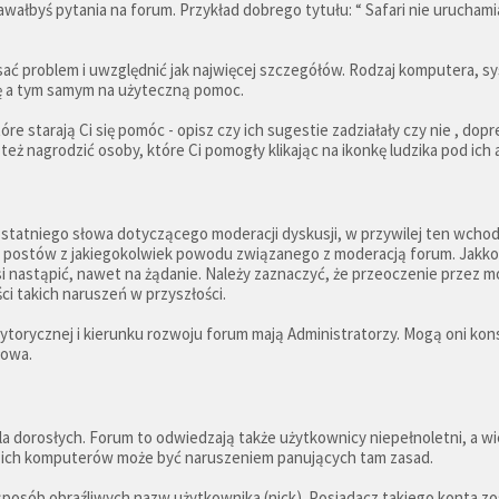
awałbyś pytania na forum. Przykład dobrego tytułu: “ Safari nie uruchamia
isać problem i uwzględnić jak najwięcej szczegółów. Rodzaj komputera, 
ozę a tym samym na użyteczną pomoc.
re starają Ci się pomóc - opisz czy ich sugestie zadziałały czy nie , dop
 też nagrodzić osoby, które Ci pomogły klikając na ikonkę ludzika pod ic
j ostatniego słowa dotyczącego moderacji dyskusji, w przywilej ten wch
ia postów z jakiegokolwiek powodu związanego z moderacją forum. Jakkol
si nastąpić, nawet na żądanie. Należy zaznaczyć, że przeoczenie przez 
i takich naruszeń w przyszłości.
ytorycznej i kierunku rozwoju forum mają Administratorzy. Mogą oni k
łowa.
la dorosłych. Forum to odwiedzają także użytkownicy niepełnoletni, a 
h ich komputerów może być naruszeniem panujących tam zasad.
sposób obraźliwych nazw użytkownika (nick). Posiadacz takiego konta z