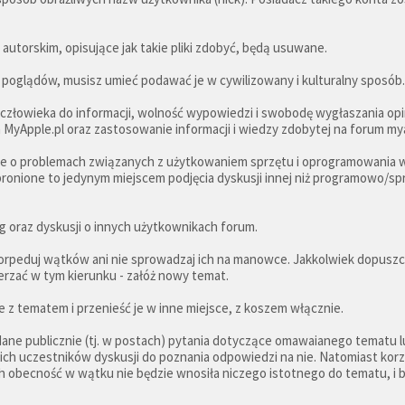
autorskim, opisujące jak takie pliki zdobyć, będą usuwane.
poglądów, musisz umieć podawać je w cywilizowany i kulturalny sposób
złowieka do informacji, wolność wypowiedzi i swobodę wygłaszania opini
 MyApple.pl oraz zastosowanie informacji i wiedzy zdobytej na forum my
je o problemach związanych z użytkowaniem sprzętu i oprogramowania
abronione to jedynym miejscem podjęcia dyskusji innej niż programowo/spr
oraz dyskusji o innych użytkownikach forum.
torpeduj wątków ani nie sprowadzaj ich na manowce. Jakkolwiek dopuszc
erzać w tym kierunku - załóż nowy temat.
z tematem i przenieść je w inne miejsce, z koszem włącznie.
ane publicznie (tj. w postach) pytania dotyczące omawaianego tematu lub 
ch uczestników dyskusji do poznania odpowiedzi na nie. Natomiast korzy
h obecność w wątku nie będzie wnosiła niczego istotnego do tematu, i bę