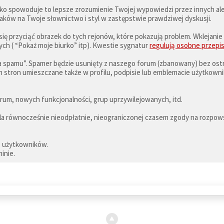
lko spowoduje to lepsze zrozumienie Twojej wypowiedzi przez innych al
taków na Twoje słownictwo i styl w zastępstwie prawdziwej dyskusji.
się przyciąć obrazek do tych rejonów, które pokazują problem. Wklejani
h ( “Pokaż moje biurko” itp). Kwestie sygnatur
regulują osobne przepi
a spamu”. Spamer będzie usunięty z naszego forum (zbanowany) bez ostr
 stron umieszczane także w profilu, podpisie lub emblemacie użytkowni
um, nowych funkcjonalności, grup uprzywilejowanych, itd.
iela równocześnie nieodpłatnie, nieograniczonej czasem zgody na rozpow
z użytkowników.
inie.