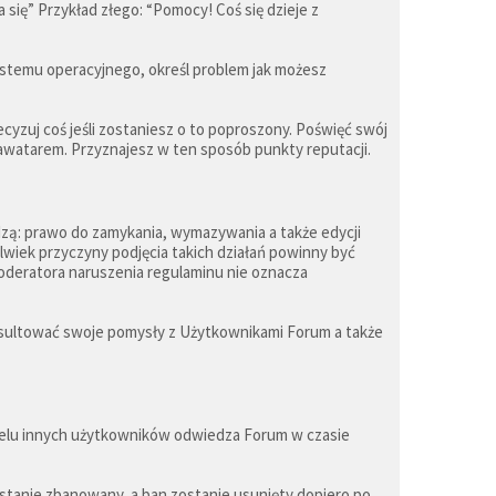
 się” Przykład złego: “Pomocy! Coś się dzieje z
systemu operacyjnego, określ problem jak możesz
recyzuj coś jeśli zostaniesz o to poproszony. Poświęć swój
h awatarem. Przyznajesz w ten sposób punkty reputacji.
odzą: prawo do zamykania, wymazywania a także edycji
wiek przyczyny podjęcia takich działań powinny być
moderatora naruszenia regulaminu nie oznacza
onsultować swoje pomysły z Użytkownikami Forum a także
wielu innych użytkowników odwiedza Forum w czasie
ostanie zbanowany, a ban zostanie usunięty dopiero po