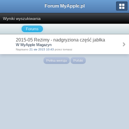
Forum MyApple.pl
Wyniki wyszukiwania
Forums
2015-05 Reżimy - nadgryziona część jabłka
W MyApple Magazyn
Napisano
21 sie 2015 10:43
przez tomasz
Pełna wersja
Polski