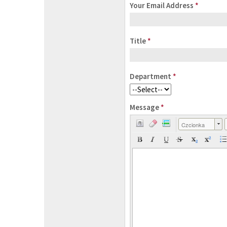
Your Email Address
*
Title
*
Department
*
Message
*
Czcionka