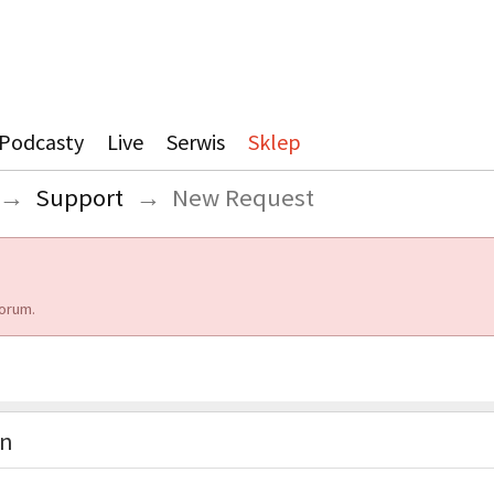
Podcasty
Live
Serwis
Sklep
→
Support
→
New Request
orum.
on