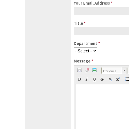
Your Email Address
*
Title
*
Department
*
Message
*
Czcionka