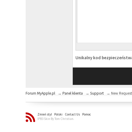
Unikalny kod bezpieczeńst
Forum MyApple.pl
→
Panel klienta
→
Support
→
New Reques
Zmień styl
Polski
Contact Us
Pomoc
IPB3 Skin By Tom Christian.