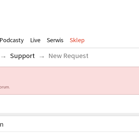
Podcasty
Live
Serwis
Sklep
→
Support
→
New Request
orum.
on