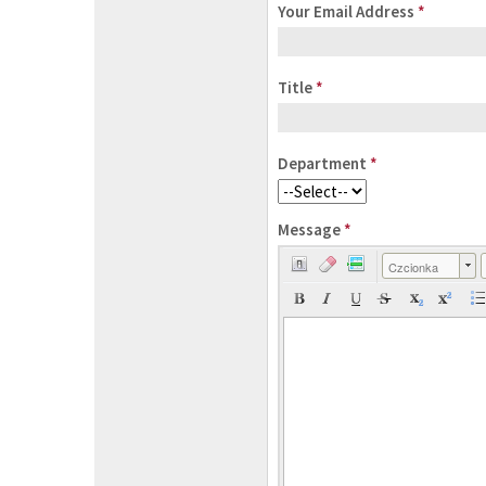
Your Email Address
*
Title
*
Department
*
Message
*
Czcionka