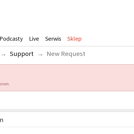
Podcasty
Live
Serwis
Sklep
→
Support
→
New Request
orum.
on