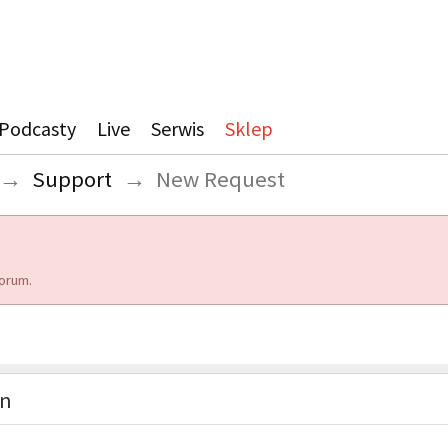
Podcasty
Live
Serwis
Sklep
→
Support
→
New Request
orum.
on