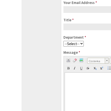
Your Email Address
*
Title
*
Department
*
Message
*
Czcionka