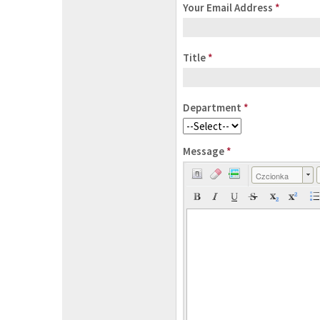
Your Email Address
*
Title
*
Department
*
Message
*
Czcionka