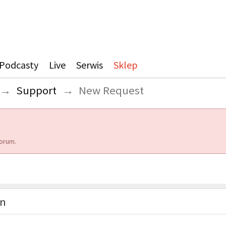
Podcasty
Live
Serwis
Sklep
→
Support
→
New Request
orum.
on