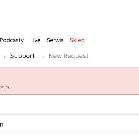
Podcasty
Live
Serwis
Sklep
→
Support
→
New Request
orum.
on