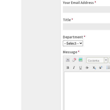
Your Email Address
*
Title
*
Department
*
Message
*
Czcionka