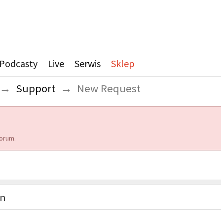
Podcasty
Live
Serwis
Sklep
→
Support
→
New Request
orum.
on