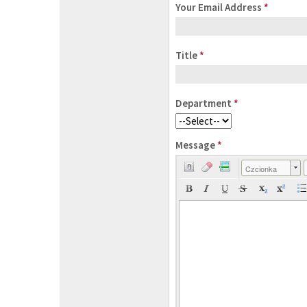
Your Email Address
*
Title
*
Department
*
Message
*
Czcionka