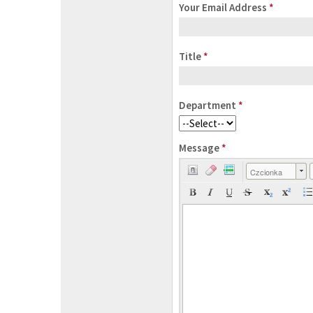
Your Email Address
*
Title
*
Department
*
Message
*
Czcionka