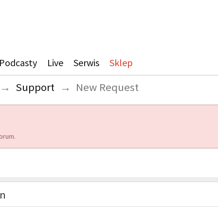
Podcasty
Live
Serwis
Sklep
→
Support
→
New Request
orum.
on