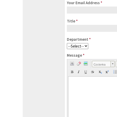
Your Email Address
*
Title
*
Department
*
Message
*
Czcionka