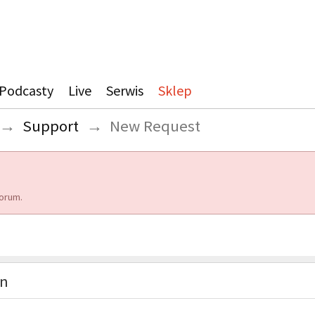
Podcasty
Live
Serwis
Sklep
→
Support
→
New Request
orum.
on