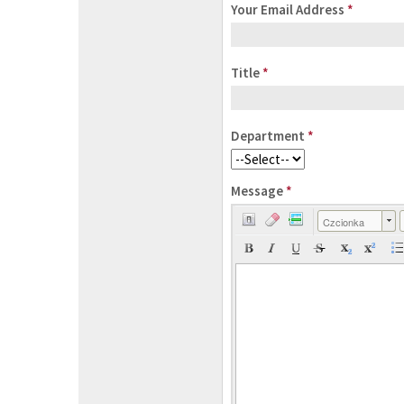
Your Email Address
*
Title
*
Department
*
Message
*
Czcionka