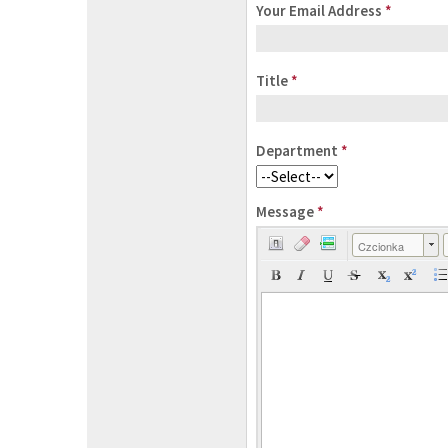
Your Email Address
*
Title
*
Department
*
Message
*
Czcionka