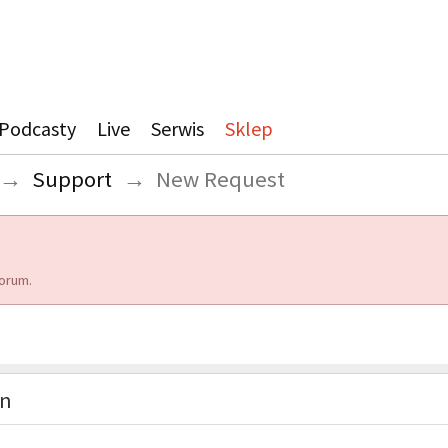
Podcasty
Live
Serwis
Sklep
→
Support
→
New Request
orum.
on