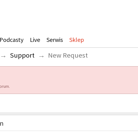
Podcasty
Live
Serwis
Sklep
→
Support
→
New Request
orum.
on