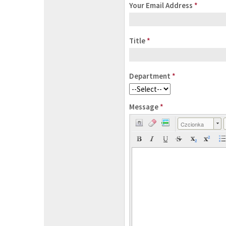
Your Email Address
*
Title
*
Department
*
Message
*
Czcionka