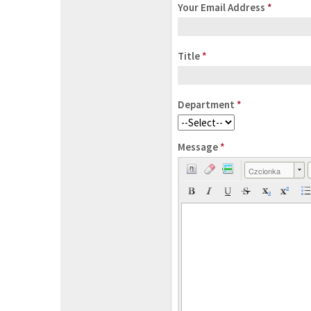
Your Email Address
*
Title
*
Department
*
Message
*
Czcionka