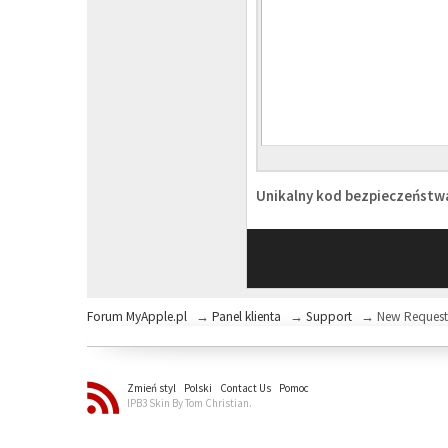
Unikalny kod bezpieczeńst
Forum MyApple.pl
→
Panel klienta
→
Support
→
New Reques
Zmień styl
Polski
Contact Us
Pomoc
IPB3 Skin By Tom Christian.