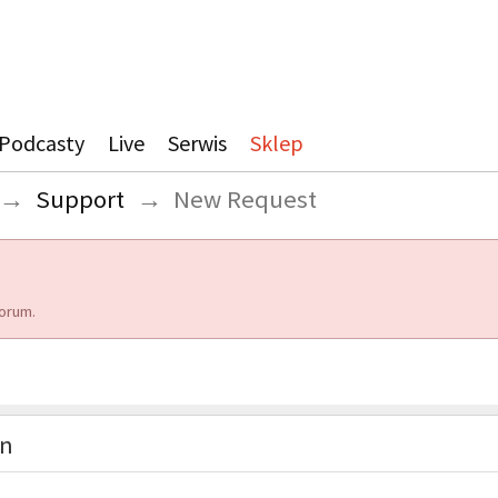
Podcasty
Live
Serwis
Sklep
→
Support
→
New Request
orum.
on