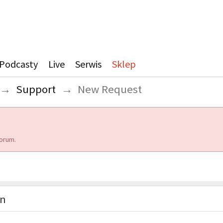
Podcasty
Live
Serwis
Sklep
→
Support
→
New Request
orum.
on