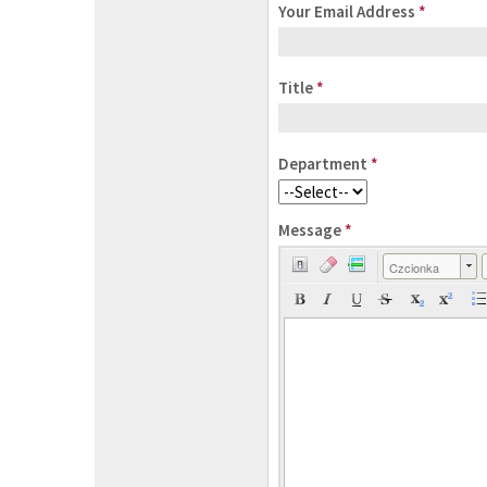
Your Email Address
*
Title
*
Department
*
Message
*
Czcionka