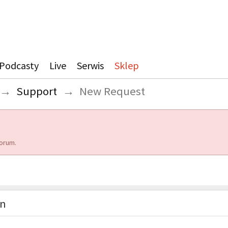
Podcasty
Live
Serwis
Sklep
→
Support
→
New Request
orum.
on