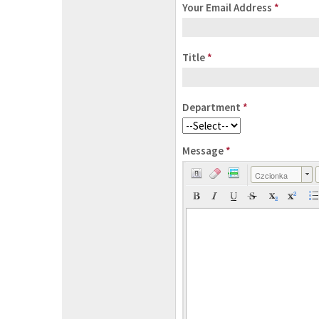
Your Email Address
*
Title
*
Department
*
Message
*
Czcionka