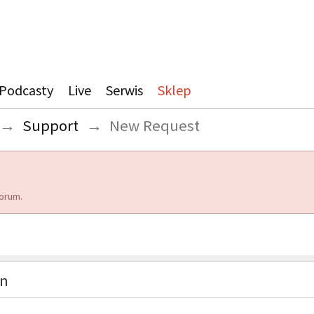
Podcasty
Live
Serwis
Sklep
→
Support
→
New Request
orum.
on