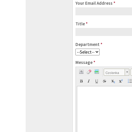
Your Email Address
*
Title
*
Department
*
Message
*
Czcionka