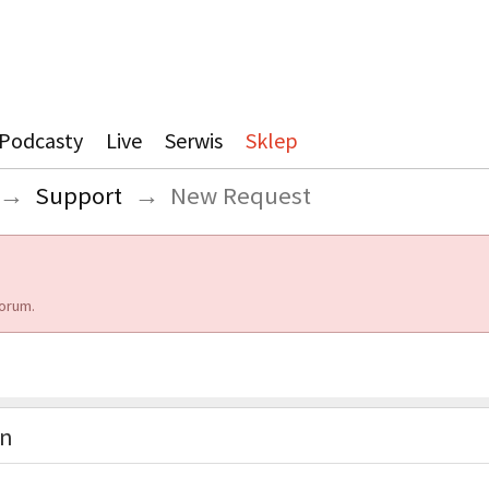
Podcasty
Live
Serwis
Sklep
→
Support
→
New Request
orum.
on