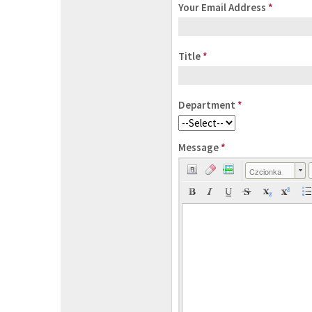
Your Email Address
*
Title
*
Department
*
Message
*
Czcionka