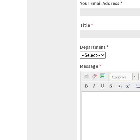
Your Email Address
*
Title
*
Department
*
Message
*
Czcionka