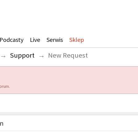
Podcasty
Live
Serwis
Sklep
→
Support
→
New Request
orum.
on