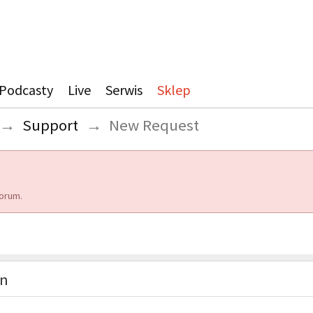
Podcasty
Live
Serwis
Sklep
→
Support
→
New Request
orum.
on