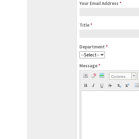
Your Email Address
*
Title
*
Department
*
Message
*
Czcionka