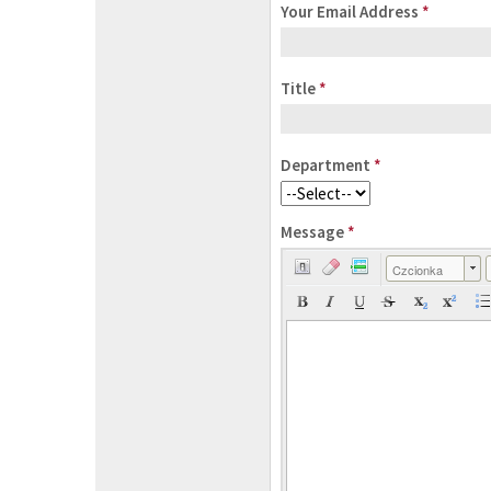
Your Email Address
*
Title
*
Department
*
Message
*
Czcionka