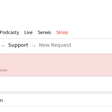
Podcasty
Live
Serwis
Sklep
→
Support
→
New Request
orum.
on