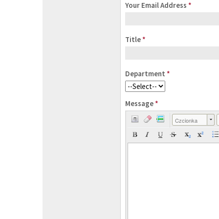
Your Email Address
*
Title
*
Department
*
Message
*
Czcionka