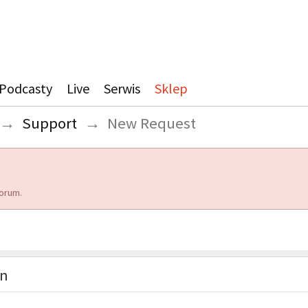
Podcasty
Live
Serwis
Sklep
→
Support
→
New Request
orum.
on