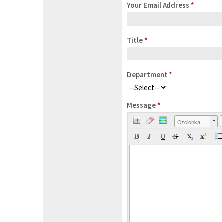
Your Email Address
*
Title
*
Department
*
Message
*
Czcionka