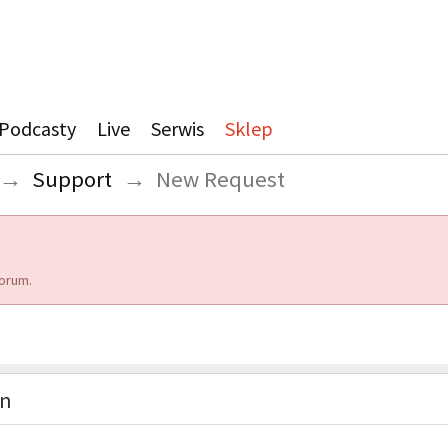
Podcasty
Live
Serwis
Sklep
→
Support
→
New Request
orum.
on