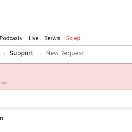
Podcasty
Live
Serwis
Sklep
→
Support
→
New Request
orum.
on