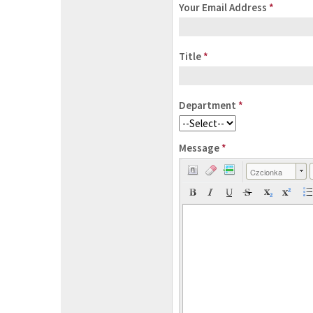
Your Email Address
*
Title
*
Department
*
Message
*
Czcionka