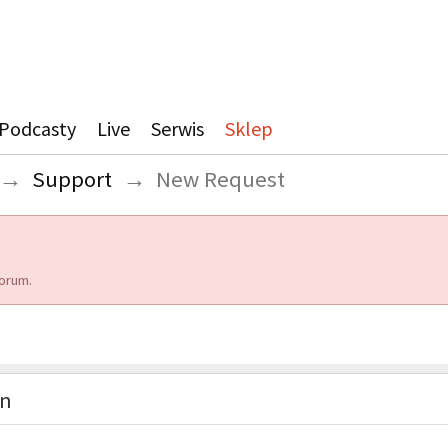
Podcasty
Live
Serwis
Sklep
→
Support
→
New Request
orum.
on