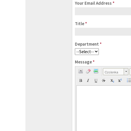
Your Email Address
*
Title
*
Department
*
Message
*
Czcionka